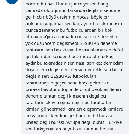
hocam bu nasıl bır düşünce ya sen hangi
camiada olduğunun farkında degılsın kendıne
gel hıcbır büyük takımın hocası böyle bır
açıklama yapamaz sen kaç aydır bu takımdasın
bunca zamandır bu futbolculardan bır bok
olmayacağını anlamadın mı son kez denedım
yok düşüncem değişmedı BESIKTAS deneme
tahtasımı sen besıktasın hocası olamazsın defol
git takımdan senden hoca moca olmaz kaç
aydır bu takımdasın sen nasıl son kez demedım
düşüncem degısmedı dersın demekkı sen hoca
degisın seN BEŞİKTAŞI futbolcuları
tanımamışsın geçen sene boşa gelmıssın
buraya bavulunu topla defol git besıktas Senın
deneme tahtan degıl kımsenın degıl bu
taraftarın aklıyla oynamayın bu taraftarlar
kimlerı göndermedi kımlerı eleştırmedı kımlere
ne yapmadı kendıne gel haddını bil burası
unıted degıl burası Avrupa degıl burası Türkiye
sen turkıyenın en büyük kulübünün hocası