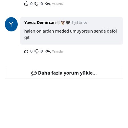
0
0
Yanıtla
Yavuz Demircan🤍🦅🖤
1 yıl önce
halen onlardan meded umuyorsun sende defol
git
0
0
Yanıtla
Daha fazla yorum yükle...