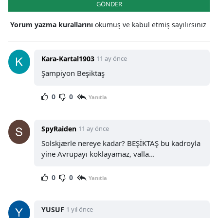
GÖNDER
Yorum yazma kurallarını
okumuş ve kabul etmiş sayılırsınız
Kara-Kartal1903
11 ay önce
Şampiyon Beşiktaş
0
0
Yanıtla
SpyRaiden
11 ay önce
Solskjærle nereye kadar? BEŞİKTAŞ bu kadroyla
yine Avrupayı koklayamaz, valla...
0
0
Yanıtla
YUSUF
1 yıl önce