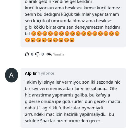
olarak geldın kendıne gel kendını
küçültüyorsun ama besıktası kımse küçültemez
Senın bu dedıgını küçük takımlar yapar tamam
sen küçük ol umrumda olmaz ama besıktas
gıbı köklü bir takımı sen deneyemezsın haddını
bil 😡😡😡😡😡😡😡😡😡😡😡😡😡😡😡😡
😡😡😡😡😡😡😡😡😡
0
0
Yanıtla
Alp Er
1 yıl önce
Takim iyi sinyaller vermiyor. son iki sezonda hic
bir sey verememis adamlar yine sahada... Ole
hic arastirma yapmamis galiba. bu kafayla
giderse onuda ipe gotururler. dun geceki macta
daha 11 agirlikli futbolcular oynamiydi.
24'undeki mac icin hazirlik yapilmaliydi... bu
sekilde Shaktar bizim icimizden gecer...