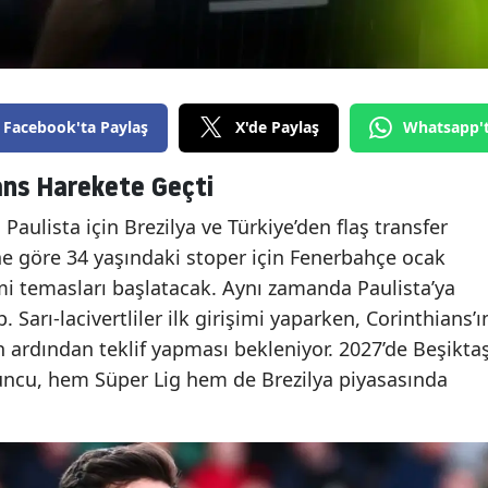
Facebook'ta Paylaş
X'de Paylaş
Whatsapp'
ans Harekete Geçti
Paulista için Brezilya ve Türkiye’den flaş transfer
ine göre 34 yaşındaki stoper için Fenerbahçe ocak
mi temasları başlatacak. Aynı zamanda Paulista’ya
 Sarı-lacivertliler ilk girişimi yaparken, Corinthians’ı
n ardından teklif yapması bekleniyor. 2027’de Beşikta
uncu, hem Süper Lig hem de Brezilya piyasasında