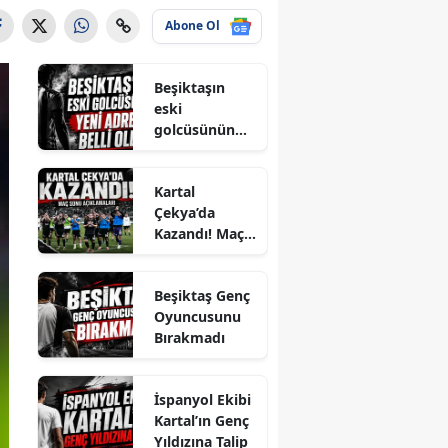
Abone Ol
Beşiktaşın
eski
golcüsünün
yeni adresi
belli oldu
Kartal
Çekya’da
Kazandı! Maç
Sonu
Açıklamaları
Beşiktaş Genç
Oyuncusunu
Bırakmadı
İspanyol Ekibi
Kartal’ın Genç
Yıldızına Talip