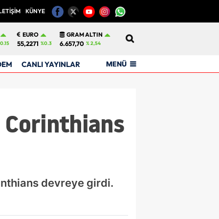
LETİŞİM
KÜNYE
12
EURO
GRAM ALTIN
55,2271
6.657,70
0.15
%0.3
% 2,54
MENÜ
DEM
CANLI YAYINLAR
 Corinthians
inthians devreye girdi.