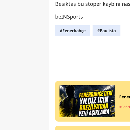
Beşiktaş bu stoper kaybını nası
beINSports
#Fenerbahçe
#Paulista
Fener
#Genel