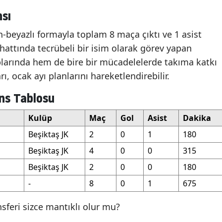
sı
h-beyazlı formayla toplam 8 maça çıktı ve 1 asist
hattında tecrübeli bir isim olarak görev yapan
plarında hem de bire bir mücadelelerde takıma katkı
rı, ocak ayı planlarını hareketlendirebilir.
ns Tablosu
Kulüp
Maç
Gol
Asist
Dakika
Beşiktaş JK
2
0
1
180
Beşiktaş JK
4
0
0
315
Beşiktaş JK
2
0
0
180
-
8
0
1
675
nsferi sizce mantıklı olur mu?