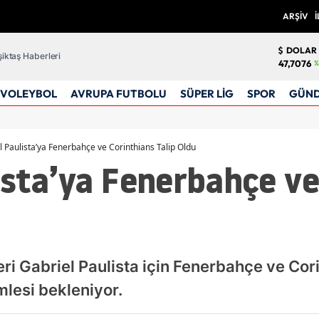
ARŞİV
İ
DOLAR
iktaş Haberleri
47,7076
%
VOLEYBOL
AVRUPA FUTBOLU
SÜPER LİG
SPOR
GÜN
l Paulista’ya Fenerbahçe ve Corinthians Talip Oldu
ista’ya Fenerbahçe ve
peri Gabriel Paulista için Fenerbahçe ve Cor
lesi bekleniyor.