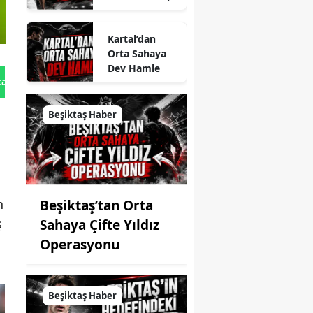
Kartal’dan
Orta Sahaya
Dev Hamle
tan Gönder
Beşiktaş Haber
n
Beşiktaş’tan Orta
ş
Sahaya Çifte Yıldız
Operasyonu
Beşiktaş Haber