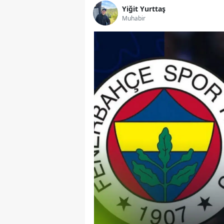
Yiğit Yurttaş
Muhabir