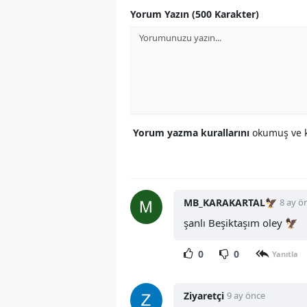
Yorum Yazın (500 Karakter)
Yorum yazma kurallarını
okumuş ve k
MB_KARAKARTAL🦅
8 ay ö
şanlı Beşiktaşım oley 🦅
0
0
Yanıtla
Ziyaretçi
9 ay önce