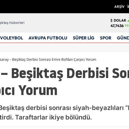
ARŞİV
İ
DOLAR
iktaş Haberleri
47,7436
%0
VOLEYBOL
AVRUPA FUTBOLU
SÜPER LİG
SPOR
GÜN
saray – Beşiktaş Derbisi Sonrası Emre Bol’dan Çarpıcı Yorum
– Beşiktaş Derbisi S
pıcı Yorum
Beşiktaş derbisi sonrası siyah-beyazlıları 
irdi. Taraftarlar ikiye bölündü.