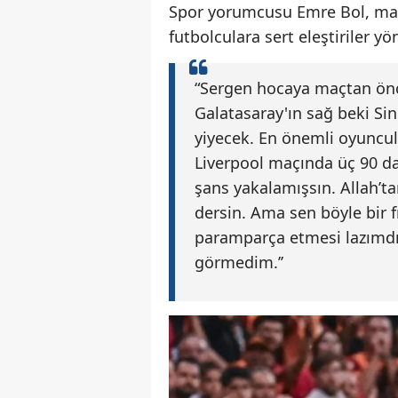
Spor yorumcusu Emre Bol, maç
futbolculara sert eleştiriler yö
“Sergen hocaya maçtan ön
Galatasaray'ın sağ beki Sin
yiyecek. En önemli oyuncula
Liverpool maçında üç 90 d
şans yakalamışsın. Allah’t
dersin. Ama sen böyle bir f
paramparça etmesi lazımdı
görmedim.’’