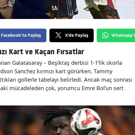
Facebook'ta Paylaş
X'de Paylaş
Whatsapp'
zı Kart ve Kaçan Fırsatlar
an Galatasaray – Beşiktaş derbisi 1-1’lik skorla
idson Sanchez kırmızı kart görürken, Tammy
kları gollerle tabelayı belirledi. Ancak maç sonrası
aki mücadeleden çok, yorumcu Emre Bol’un sert