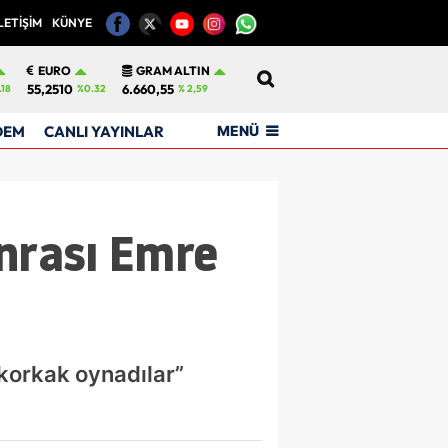
LETİŞİM
KÜNYE
12
EURO
GRAM ALTIN
55,2510
6.660,55
.18
%0.32
% 2,59
MENÜ
DEM
CANLI YAYINLAR
onrası Emre
“korkak oynadılar”