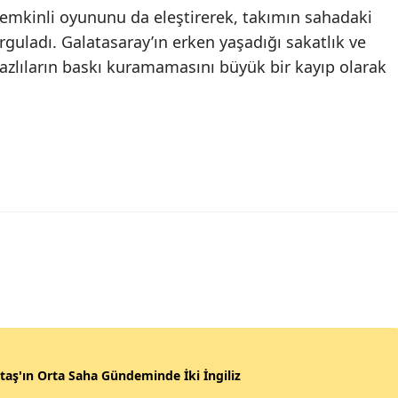
 temkinli oyununu da eleştirerek, takımın sahadaki
guladı. Galatasaray’ın erken yaşadığı sakatlık ve
azlıların baskı kuramamasını büyük bir kayıp olarak
taş'ın Orta Saha Gündeminde İki İngiliz