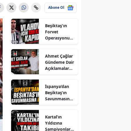
Abone Ol
Beşiktaş'ın
Forvet
Operasyonund
a Vlahovic İçin
Son Karar
Ahmet Çağlar
Kapıda...
Gündeme Dair
Açıklamalarda
Bulundu
İspanya’dan
Beşiktaş’ın
Savunmasına
İlgi
Kartal’ın
Yıldızına
Şampiyonlar