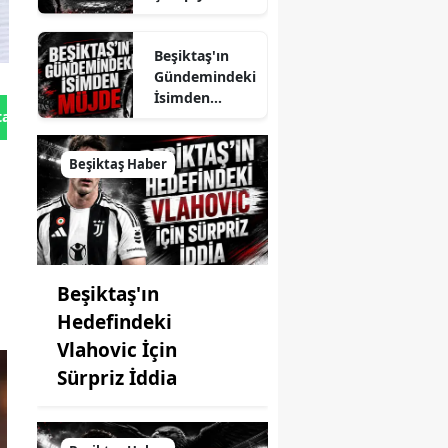
Ligi Takibi
Beşiktaş'ın
Gündemindeki
İsimden
tan Gönder
Müjde
Beşiktaş Haber
Beşiktaş'ın
Hedefindeki
Vlahovic İçin
Sürpriz İddia