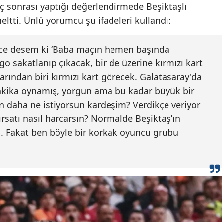
 sonrası yaptığı değerlendirmede Beşiktaşlı
neltti. Ünlü yorumcu şu ifadeleri kullandı:
ce desem ki ‘Baba maçın hemen başında
go sakatlanıp çıkacak, bir de üzerine kırmızı kart
rından biri kırmızı kart görecek. Galatasaray'da
akika oynamış, yorgun ama bu kadar büyük bir
an daha ne istiyorsun kardeşim? Verdikçe veriyor
ırsatı nasıl harcarsın? Normalde Beşiktaş’ın
. Fakat ben böyle bir korkak oyuncu grubu