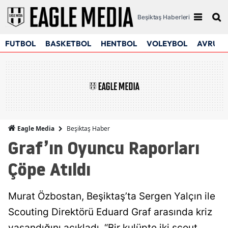
Beşiktaş Haberleri
FUTBOL
BASKETBOL
HENTBOL
VOLEYBOL
AVRUPA
Beşiktaş Haber
Eagle Media
Graf’ın Oyuncu Raporları
Çöpe Atıldı
Murat Özbostan, Beşiktaş’ta Sergen Yalçın ile
Scouting Direktörü Eduard Graf arasında kriz
yaşandığını açıkladı. “Bir kulüpte iki scout