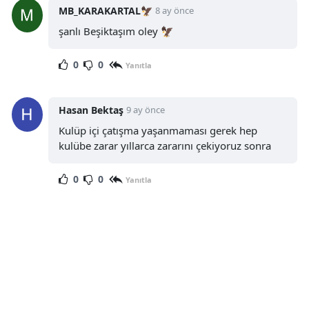
MB_KARAKARTAL🦅
8 ay önce
şanlı Beşiktaşım oley 🦅
0
0
Yanıtla
Hasan Bektaş
9 ay önce
Kulüp içi çatışma yaşanmaması gerek hep
kulübe zarar yıllarca zararını çekiyoruz sonra
0
0
Yanıtla