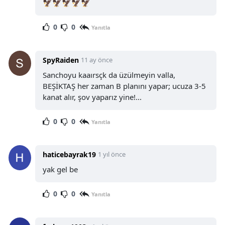
🦅🦅🦅🦅🦅
0
0
Yanıtla
SpyRaiden
11 ay önce
Sanchoyu kaaırsçk da üzülmeyin valla,
BEŞİKTAŞ her zaman B planını yapar; ucuza 3-5
kanat alır, şov yaparız yine!...
0
0
Yanıtla
haticebayrak19
1 yıl önce
yak gel be
0
0
Yanıtla