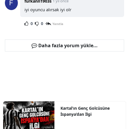
furkann1903s
1 yıl önce
iyi oyuncu alırsak iyi olr
0
0
Yanıtla
Daha fazla yorum yükle...
Kartal’ın Genç Golcüsüne
İspanya’dan İlgi