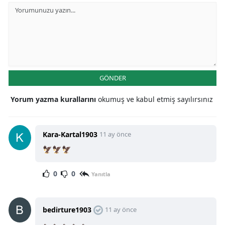
GÖNDER
Yorum yazma kurallarını
okumuş ve kabul etmiş sayılırsınız
Kara-Kartal1903
11 ay önce
🦅🦅🦅
0
0
Yanıtla
bedirture1903
11 ay önce