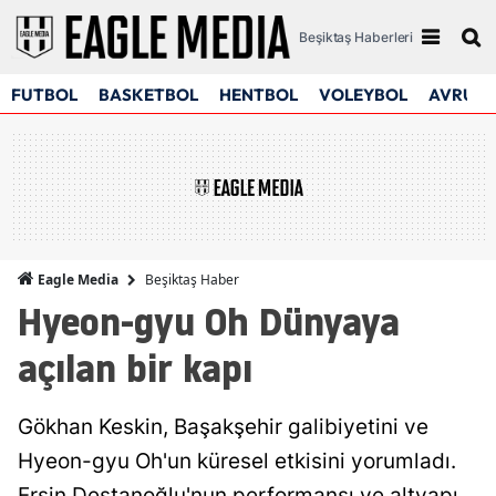
Beşiktaş Haberleri
FUTBOL
BASKETBOL
HENTBOL
VOLEYBOL
AVRUPA
Beşiktaş Haber
Eagle Media
Hyeon-gyu Oh Dünyaya
açılan bir kapı
Gökhan Keskin, Başakşehir galibiyetini ve
Hyeon-gyu Oh'un küresel etkisini yorumladı.
Ersin Destanoğlu'nun performansı ve altyapı