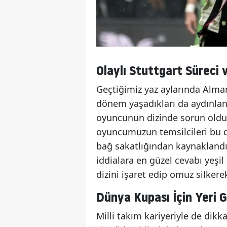
Olaylı Stuttgart Süreci 
Geçtiğimiz yaz aylarında Alma
dönem yaşadıkları da aydınland
oyuncunun dizinde sorun oldu
oyuncumuzun temsilcileri bu d
bağ sakatlığından kaynakland
iddialara en güzel cevabı yeşi
dizini işaret edip omuz silkere
Dünya Kupası İçin Yeri 
Milli takım kariyeriyle de di