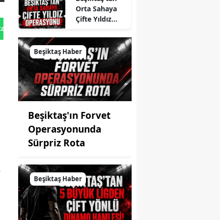
Orta Sahaya
Çifte Yıldız
tan Gönder
Operasyonu
Beşiktaş Haber
Beşiktaş'ın Forvet
Operasyonunda
Sürpriz Rota
.
Beşiktaş Haber