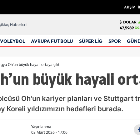
ARŞİV
İ
DOLAR
iktaş Haberleri
47,5989
%0
VOLEYBOL
AVRUPA FUTBOLU
SÜPER LİG
SPOR
GÜN
gyu Oh’un büyük hayali ortaya çıktı
’un büyük hayali ort
cüsü Oh'un kariyer planları ve Stuttgart tr
y Koreli yıldızımızın hedefleri burada.
Yayınlanma
03 Mart 2026 - 17:06