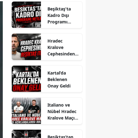
Beşiktaş'ta
Kadro Dışı
Programı
Netleşti
Hradec
Kralove
Cephesinden
Beşiktaş İtirafı
Kartal’da
Beklenen
Onay Geldi
Italiano ve
Nübel Hradec
Kralove Maçı
Öncesi
Açıklamalarda
Beşiktaş’tan
Bulundu