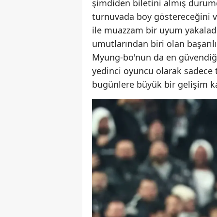
şimdiden biletini almış durum
turnuvada boy göstereceğini v
ile muazzam bir uyum yakaladı
umutlarından biri olan başarıl
Myung-bo'nun da en güvendiği i
yedinci oyuncu olarak sadece 
bugünlere büyük bir gelişim ka