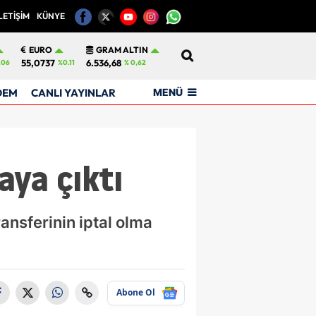
LETİŞİM
KÜNYE
12
EURO
GRAM ALTIN
55,0737
6.536,68
.06
%0.11
% 0,62
MENÜ
DEM
CANLI YAYINLAR
aya çıktı
ansferinin iptal olma
Abone Ol