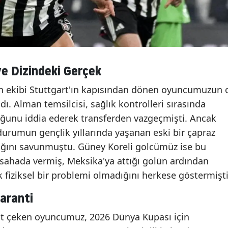
ve Dizindeki Gerçek
n ekibi Stuttgart'ın kapısından dönen oyuncumuzun 
ı. Alman temsilcisi, sağlık kontrolleri sırasında
ğunu iddia ederek transferden vazgeçmişti. Ancak
urumun gençlik yıllarında yaşanan eski bir çapraz
ığını savunmuştu. Güney Koreli golcümüz ise bu
l sahada vermiş, Meksika'ya attığı golün ardından
k fiziksel bir problemi olmadığını herkese göstermişti
Garanti
kkat çeken oyuncumuz, 2026 Dünya Kupası için