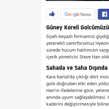
Güney Koreli Golcümüzün
Siyah-beyazlı formamızı giydiği
yetenekli santrforumuz Hyeon-
sürede hücum hattımızın vazg
içerik yöneticisi Steve Han ol
Sahada ve Saha Dışınd
Kara Kartal'da çıktığı dört müs
gole doğrudan etki eden yıldız
Han'ın ifadelerine göre, yete
anında uyum sağlayabilmesi. G
kaderini değiştirmesiyle bili