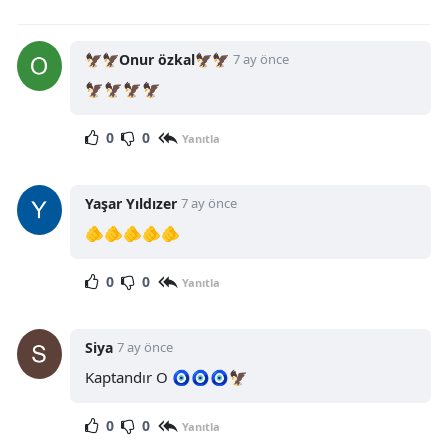
🦅🦅Onur özkal🦅🦅
7 ay önce
🦅🦅🦅🦅
0
0
Yanıtla
Yaşar Yıldızer
7 ay önce
🫵🫵🫵🫵🫵
0
0
Yanıtla
Siya
7 ay önce
Kaptandır O 🧿🧿🧿🦅
0
0
Yanıtla