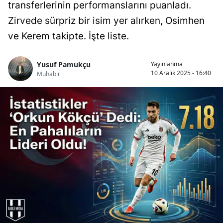
transferlerinin performanslarını puanladı.
Zirvede sürpriz bir isim yer alırken, Osimhen
ve Kerem takipte. İşte liste.
Yusuf Pamukçu
Yayınlanma
10 Aralık 2025 - 16:40
Muhabir