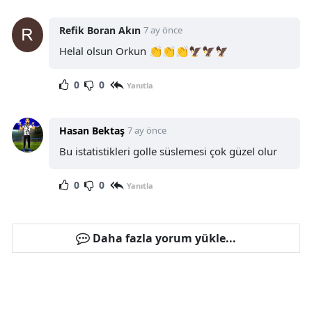
Refik Boran Akın
7 ay önce
Helal olsun Orkun 👏👏👏🦅🦅🦅
0
0
Yanıtla
Hasan Bektaş
7 ay önce
Bu istatistikleri golle süslemesi çok güzel olur
0
0
Yanıtla
Daha fazla yorum yükle...