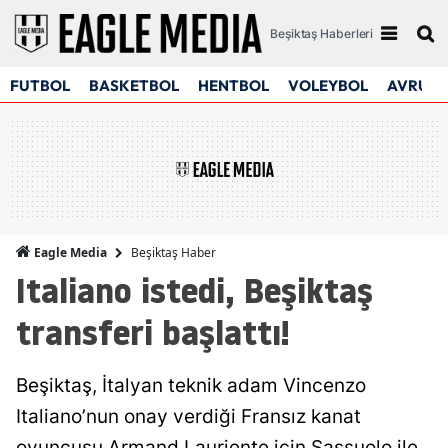
Beşiktaş Haberleri
FUTBOL
BASKETBOL
HENTBOL
VOLEYBOL
AVRUPA
Beşiktaş Haber
Eagle Media
Italiano istedi, Beşiktaş
transferi başlattı!
Beşiktaş, İtalyan teknik adam Vincenzo
Italiano’nun onay verdiği Fransız kanat
oyuncusu Armand Lauriente için Sassuolo ile