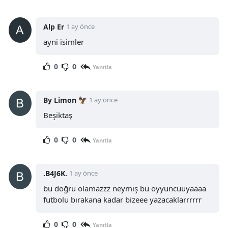
Alp Er
1 ay önce
ayni isimler
0
0
Yanıtla
By Limon 🦅
1 ay önce
Beşiktaş
0
0
Yanıtla
.B4J6K.
1 ay önce
bu doğru olamazzz neymiş bu oyyuncuuyaaaa
futbolu bırakana kadar bizeee yazacaklarrrrrr
0
0
Yanıtla