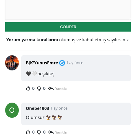
GÖNDER
Yorum yazma kurallarını
okumuş ve kabul etmiş sayılırsınız
BJK'YunusEmre
1 ay önce
🖤🤍beşiktaş
0
0
Yanıtla
Onebe1903
1 ay önce
Olumsuz 🦅🦅🦅
0
0
Yanıtla