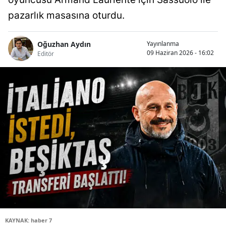
pazarlık masasına oturdu.
Oğuzhan Aydın
Yayınlanma
09 Haziran 2026 - 16:02
Editör
KAYNAK: haber 7