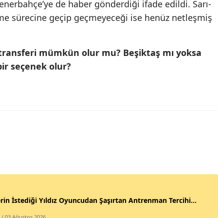
nerbahçe’ye de haber gönderdiği ifade edildi. Sarı-
rme sürecine geçip geçmeyeceği ise henüz netleşmiş
 transferi mümkün olur mu? Beşiktaş mı yoksa
ir seçenek olur?
rin İstediği Yıldız Oyuncudan Şaşırtan Antrenman Tercihi...
/ 03 Ağustos 2026