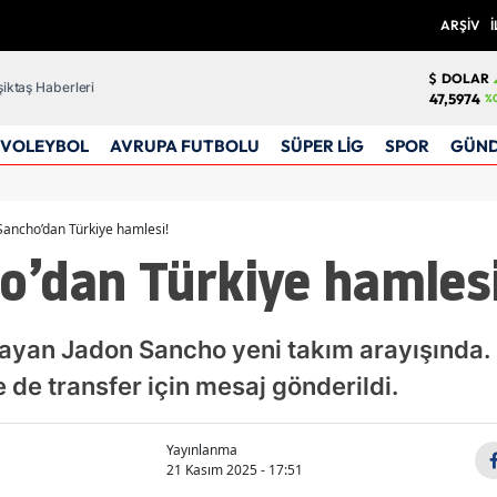
ARŞİV
İ
DOLAR
iktaş Haberleri
47,5974
%
VOLEYBOL
AVRUPA FUTBOLU
SÜPER LİG
SPOR
GÜN
Sancho’dan Türkiye hamlesi!
o’dan Türkiye hamlesi
ynayan Jadon Sancho yeni takım arayışında.
 de transfer için mesaj gönderildi.
Yayınlanma
21 Kasım 2025 - 17:51