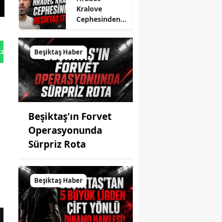
Kralove
Cephesinden
Beşiktaş İtirafı
tan Gönder
Beşiktaş Haber
Beşiktaş'ın Forvet
Operasyonunda
Sürpriz Rota
Beşiktaş Haber