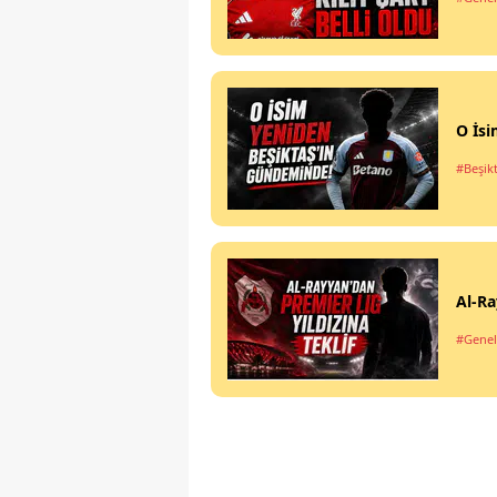
O İsi
#Beşik
Al-Ra
#Genel