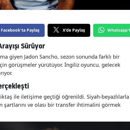
Facebook'ta Paylaş
X'de Paylaş
Whatsapp'
rayışı Sürüyor
forma giyen Jadon Sancho, sezon sonunda farklı bir
çin görüşmeler yürütüyor. İngiliz oyuncu, gelecek
rıyor.
erçekleşti
ktaş ile iletişime geçtiği öğrenildi. Siyah-beyazlılarla
şartlarını ve olası bir transfer ihtimalini görmek