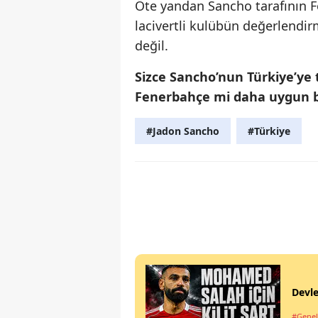
Öte yandan Sancho tarafının Fe
lacivertli kulübün değerlendi
değil.
Sizce Sancho’nun Türkiye’ye
Fenerbahçe mi daha uygun b
#Jadon Sancho
#Türkiye
Devle
#Genel