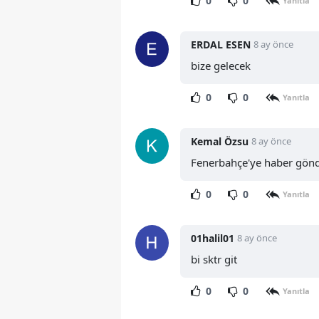
0
0
Yanıtla
ERDAL ESEN
8 ay önce
bize gelecek
0
0
Yanıtla
Kemal Özsu
8 ay önce
Fenerbahçe'ye haber gön
0
0
Yanıtla
01halil01
8 ay önce
bi sktr git
0
0
Yanıtla