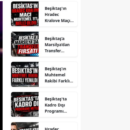
Beşiktaş'ın
Hradec
Kralove Maçı
Muhtemel 11'i
Belli Oldu
Beşiktaş’a
Marsilya’dan
Transfer
Fırsatı
Beşiktaş’ın
Muhtemel
Rakibi Farklı
Yenildi
Beşiktaş'ta
Kadro Dışı
Programı
Netleşti
Hradec