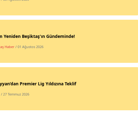
m Yeniden Beşiktaş'ın Gündeminde!
taş Haber
/ 01 Ağustos 2026
yyan’dan Premier Lig Yıldızına Teklif
/ 27 Temmuz 2026