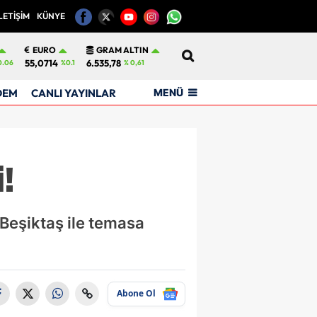
LETİŞİM
KÜNYE
12
EURO
GRAM ALTIN
55,0714
6.535,78
0.06
%0.1
% 0,61
MENÜ
DEM
CANLI YAYINLAR
!
 Beşiktaş ile temasa
Abone Ol