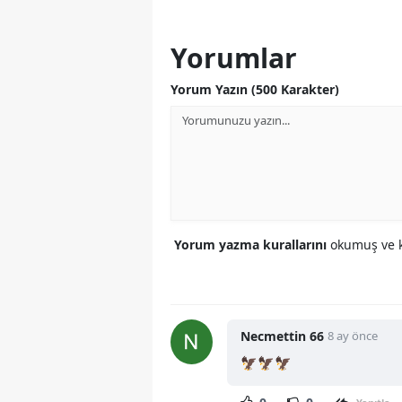
Yorumlar
Yorum Yazın (500 Karakter)
Yorum yazma kurallarını
okumuş ve k
Necmettin 66
8 ay önce
🦅🦅🦅