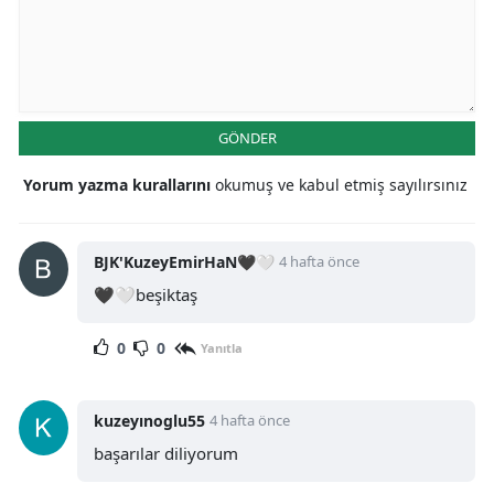
GÖNDER
Yorum yazma kurallarını
okumuş ve kabul etmiş sayılırsınız
BJK'KuzeyEmirHaN🖤🤍
4 hafta önce
🖤🤍beşiktaş
0
0
Yanıtla
kuzeyınoglu55
4 hafta önce
başarılar diliyorum