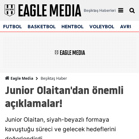
Beşiktaş Haberleri
FUTBOL
BASKETBOL
HENTBOL
VOLEYBOL
AVRUPA
Beşiktaş Haber
Eagle Media
Junior Olaitan'dan önemli
açıklamalar!
Junior Olaitan, siyah-beyazlı formaya
kavuştuğu süreci ve gelecek hedeflerini
değerlendirdi.