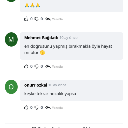
🙏🙏🙏
0
0
Yanıtla
Mehmet Bağdatlı
10 ay önce
en doğrusunu yapmış bırakmakla öyle hayat
mı olur 🫣
0
0
Yanıtla
onurr ozkal
10 ay önce
keşke tekrar hocalık yapsa
0
0
Yanıtla