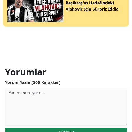
Beşiktaş'ın Hedefindeki
Vlahovic İçin Sürpriz İddia
Yorumlar
Yorum Yazın (500 Karakter)