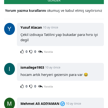
GÖNDER
Yorum yazma kurallarını
okumuş ve kabul etmiş sayılırsınız
Yusuf Alacan
10 ay önce
Çekil izdivaya Tatilini yap bukadar para hırsı iyi
degil
0
0
Yanıtla
ismailege1903
10 ay önce
hocam artık heryeri gezersin para var 😂
0
0
Yanıtla
Mehmet Ali ADIYAMAN
10 ay önce