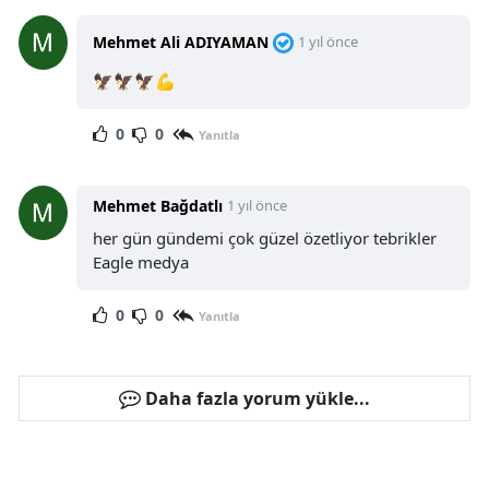
Mehmet Ali ADIYAMAN
1 yıl önce
🦅🦅🦅💪
0
0
Yanıtla
Mehmet Bağdatlı
1 yıl önce
her gün gündemi çok güzel özetliyor tebrikler
Eagle medya
0
0
Yanıtla
Daha fazla yorum yükle...