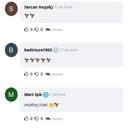
Sercan Hoşafçı
11 ay önce
🦅🦅
0
0
Yanıtla
bedirture1903
11 ay önce
🦅🦅🦅🦅🦅
0
0
Yanıtla
Mert Işık
1 yıl önce
müthiş özet 👏🦅
0
0
Yanıtla