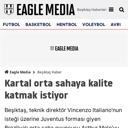
Beşiktaş Haberleri
FUTBOL
BASKETBOL
HENTBOL
VOLEYBOL
AVRUPA
Beşiktaş Haber
Eagle Media
Kartal orta sahaya kalite
katmak istiyor
Beşiktaş, teknik direktör Vincenzo Italiano'nun
isteği üzerine Juventus forması giyen
Brezilyalı orta saha oyuncusu Arthur Melo'yu