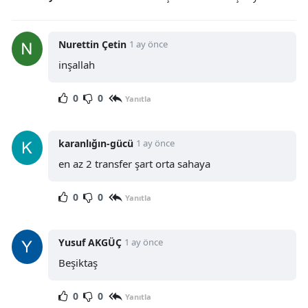
Nurettin Çetin
1 ay önce
inşallah
0
0
Yanıtla
karanlığın-gücü
1 ay önce
en az 2 transfer şart orta sahaya
0
0
Yanıtla
Yusuf AKGÜÇ
1 ay önce
Beşiktaş
0
0
Yanıtla