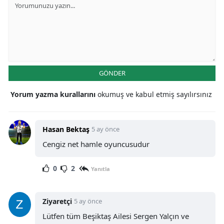
GÖNDER
Yorum yazma kurallarını
okumuş ve kabul etmiş sayılırsınız
Hasan Bektaş
5 ay önce
Cengiz net hamle oyuncusudur
0
2
Yanıtla
Ziyaretçi
5 ay önce
Lütfen tüm Beşiktaş Ailesi Sergen Yalçın ve