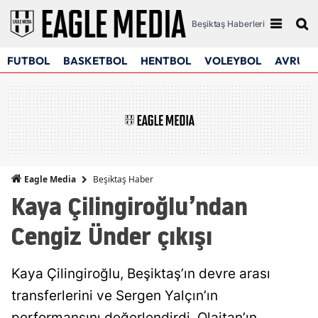
Beşiktaş Haberleri
FUTBOL
BASKETBOL
HENTBOL
VOLEYBOL
AVRUPA
Beşiktaş Haber
Eagle Media
Kaya Çilingiroğlu’ndan
Cengiz Ünder çıkışı
Kaya Çilingiroğlu, Beşiktaş’ın devre arası
transferlerini ve Sergen Yalçın’ın
performansını değerlendirdi. Olaitan’ın