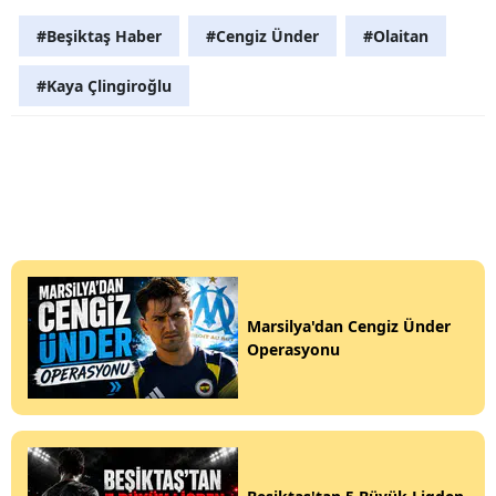
#Beşiktaş Haber
#Cengiz Ünder
#Olaitan
#Kaya Çlingiroğlu
Marsilya'dan Cengiz Ünder
Operasyonu