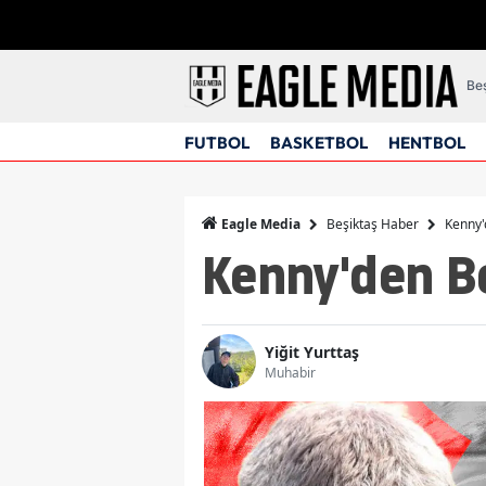
Beş
FUTBOL
BASKETBOL
HENTBOL
Beşiktaş Haber
Kenny'
Eagle Media
Kenny'den B
Yiğit Yurttaş
Muhabir