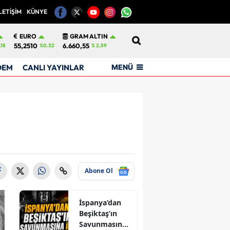
LETİŞİM
KÜNYE
12
EURO
GRAM ALTIN
55,2510
6.660,55
.18
%0.32
% 2,59
MENÜ
DEM
CANLI YAYINLAR
Abone Ol
İspanya’dan
Beşiktaş’ın
Savunmasına