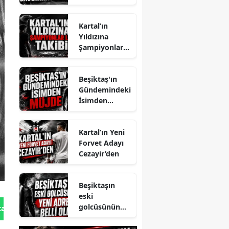
İlgi
Kartal’ın
Yıldızına
Şampiyonlar
Ligi Takibi
Beşiktaş'ın
Gündemindeki
İsimden
Müjde
Kartal’ın Yeni
Forvet Adayı
Cezayir’den
Beşiktaşın
eski
golcüsünün
tan Gönder
yeni adresi
belli oldu