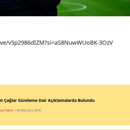
/live/v5p2986dIZM?si=aS8NuwWUoBK-3OzV
t Çağlar Gündeme Dair Açıklamalarda Bulundu
taş Haber
/ 08 Ağustos 2026