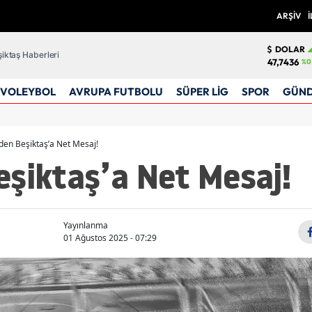
ARŞİV
İ
DOLAR
iktaş Haberleri
47,7436
%0
VOLEYBOL
AVRUPA FUTBOLU
SÜPER LİG
SPOR
GÜN
den Beşiktaş’a Net Mesaj!
eşiktaş’a Net Mesaj!
Yayınlanma
01 Ağustos 2025 - 07:29