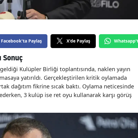
Facebook'ta Paylaş
X'de Paylaş
Whatsapp'
ı Sonuç
 geldiği Kulüpler Birliği toplantısında, naklen yayın
ı masaya yatırıldı. Gerçekleştirilen kritik oylamada
tak dağıtım fikrine sıcak baktı. Oylama neticesinde
 ederken, 3 kulüp ise ret oyu kullanarak karşı görüş