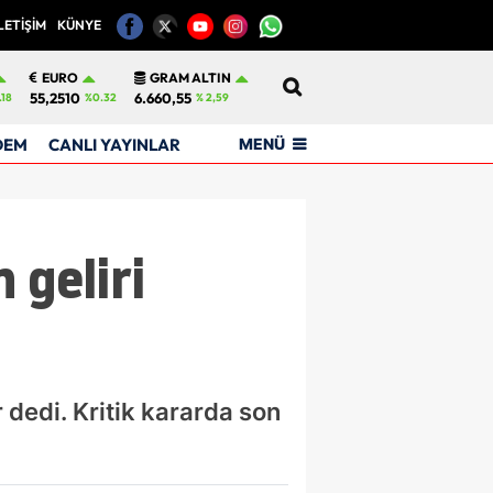
LETİŞİM
KÜNYE
12
EURO
GRAM ALTIN
55,2510
6.660,55
.18
%0.32
% 2,59
MENÜ
DEM
CANLI YAYINLAR
 geliri
r dedi. Kritik kararda son