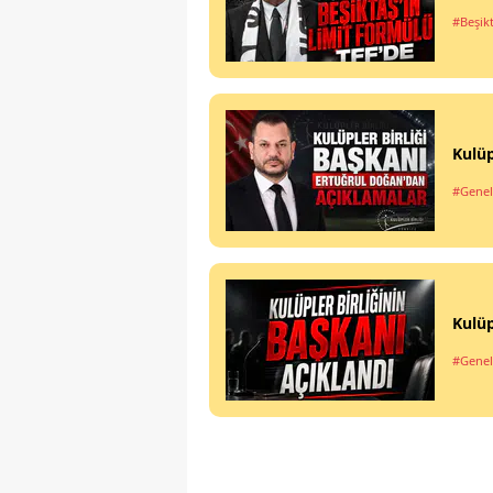
#Beşik
Kulüp
#Genel
Kulüp
#Genel