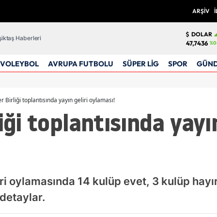
ARŞİV
İ
DOLAR
iktaş Haberleri
47,7436
%0
VOLEYBOL
AVRUPA FUTBOLU
SÜPER LİG
SPOR
GÜN
r Birliği toplantısında yayın geliri oylaması!
iği toplantısında yayın
liri oylamasında 14 kulüp evet, 3 kulüp hayı
 detaylar.