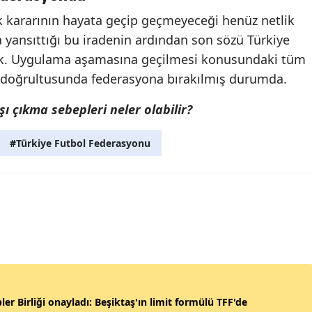
 kararının hayata geçip geçmeyeceği henüz netlik
 yansıttığı bu iradenin ardından son sözü Türkiye
ek. Uygulama aşamasına geçilmesi konusundaki tüm
rar doğrultusunda federasyona bırakılmış durumda.
ı çıkma sebepleri neler olabilir?
#Türkiye Futbol Federasyonu
ler Birliği onayladı: Beşiktaş'ın limit formülü TFF'de