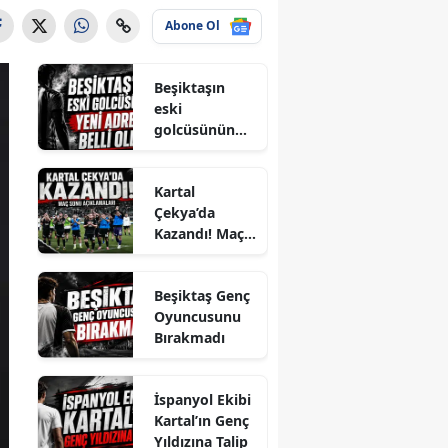
Abone Ol
Beşiktaşın
eski
golcüsünün
yeni adresi
belli oldu
Kartal
Çekya’da
Kazandı! Maç
Sonu
Açıklamaları
Beşiktaş Genç
Oyuncusunu
Bırakmadı
İspanyol Ekibi
Kartal’ın Genç
Yıldızına Talip