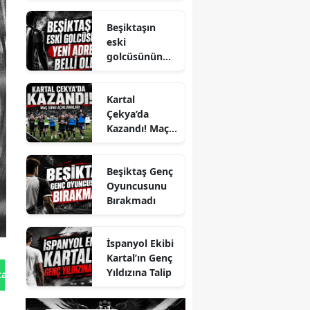
Beşiktaşın
eski
golcüsünün
yeni adresi
belli oldu
Kartal
Çekya’da
Kazandı! Maç
Sonu
Açıklamaları
Beşiktaş Genç
Oyuncusunu
Bırakmadı
İspanyol Ekibi
Kartal’ın Genç
Yıldızına Talip
tan Gönder