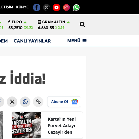
LETİŞİM
KÜNYE
12
EURO
GRAM ALTIN
55,2510
6.660,55
.18
%0.32
% 2,59
MENÜ
DEM
CANLI YAYINLAR
 İddia!
Abone Ol
Kartal’ın Yeni
Forvet Adayı
Cezayir’den