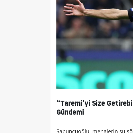
“Taremi’yi Size Getireb
Gündemi
Sabuncuoğlu, menajerin şu sözün