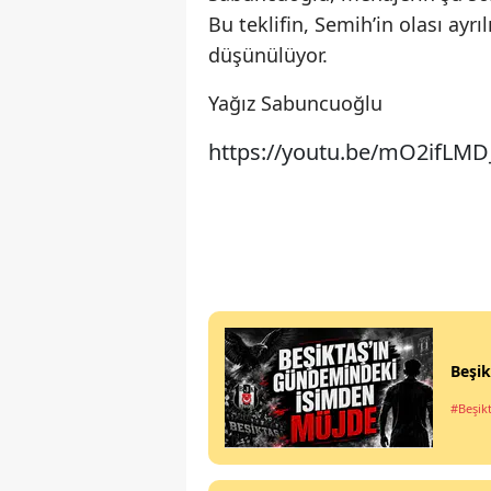
Bu teklifin, Semih’in olası ay
düşünülüyor.
Yağız Sabuncuoğlu
https://youtu.be/mO2ifLM
Beşi
#Beşik