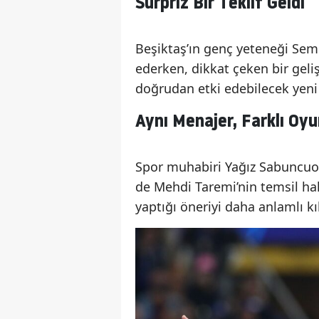
Sürpriz Bir Teklif Geldi
Beşiktaş’ın genç yeteneği Sem
ederken, dikkat çeken bir ge
doğrudan etki edebilecek yeni 
Aynı Menajer, Farklı Oy
Spor muhabiri Yağız Sabuncuo
de Mehdi Taremi’nin temsil ha
yaptığı öneriyi daha anlamlı kıl