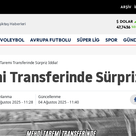
ARŞİV
İ
DOLAR
iktaş Haberleri
47,7436
%0
VOLEYBOL
AVRUPA FUTBOLU
SÜPER LİG
SPOR
GÜN
Taremi Transferinde Sürpriz İddia!
 Transferinde Sürpriz
ınlanma
Güncellenme
ğustos 2025 - 11:28
04 Ağustos 2025 - 11:40