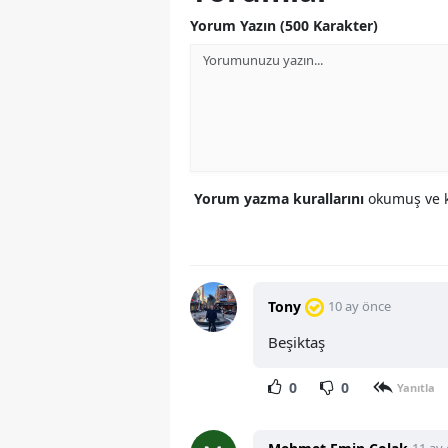
Yorum Yazın (500 Karakter)
Yorum yazma kurallarını
okumuş ve k
Tony
10 ay önce
Beşiktaş
0
0
Yanıtla