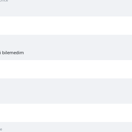
 önce
mi bilemedim
ce