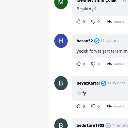
Mehmet Emin Çolak
11 ay
BeşiktAşK
0
0
Yanıtla
hasan52
11 ay önce
yedek forvet şart tarami
0
0
Yanıtla
BeyazKartal
11 ay önce
🤍🦅
0
0
Yanıtla
bedirture1903
11 ay ön