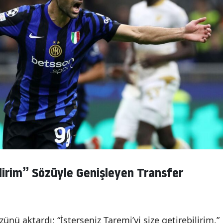
ilirim” Sözüyle Genişleyen Transfer
ü aktardı: “İsterseniz Taremi’yi size getirebilirim.”