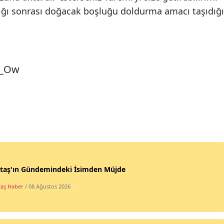
rılığı sonrası doğacak boşluğu doldurma amacı taşıdığı
D_Ow
ktaş'ın Gündemindeki İsimden Müjde
taş Haber
/ 08 Ağustos 2026