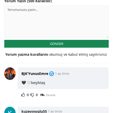
Yorum Yazın (500 Karakter)
GÖNDER
Yorum yazma kurallarını
okumuş ve kabul etmiş sayılırsınız
BJK'YunusEmre
1 ay önce
🖤🤍beşiktaş
0
0
Yanıtla
kuzeyınoglu55
1 ay önce