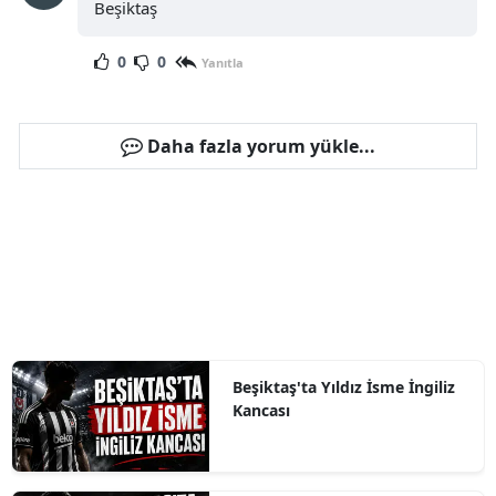
Beşiktaş
0
0
Yanıtla
Daha fazla yorum yükle...
Beşiktaş'ta Yıldız İsme İngiliz
Kancası