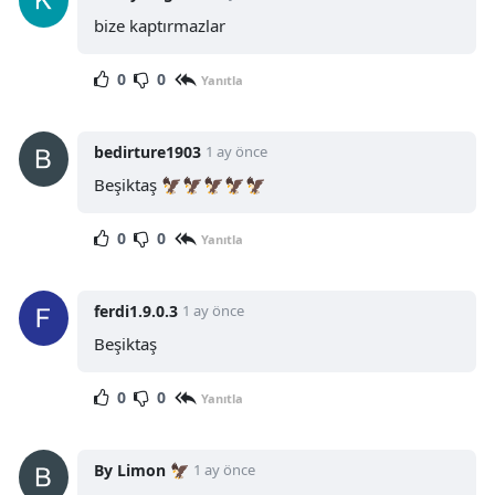
bize kaptırmazlar
0
0
Yanıtla
bedirture1903
1 ay önce
Beşiktaş 🦅🦅🦅🦅🦅
0
0
Yanıtla
ferdi1.9.0.3
1 ay önce
Beşiktaş
0
0
Yanıtla
By Limon 🦅
1 ay önce