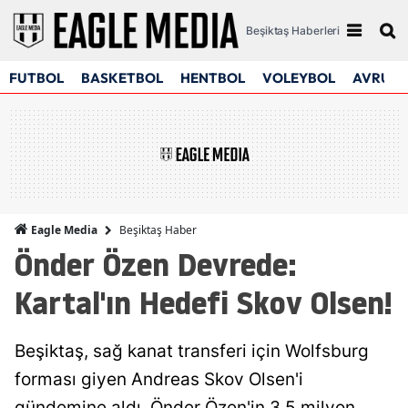
Beşiktaş Haberleri
FUTBOL
BASKETBOL
HENTBOL
VOLEYBOL
AVRUPA
Beşiktaş Haber
Eagle Media
Önder Özen Devrede:
Kartal'ın Hedefi Skov Olsen!
Beşiktaş, sağ kanat transferi için Wolfsburg
forması giyen Andreas Skov Olsen'i
gündemine aldı. Önder Özen'in 3.5 milyon