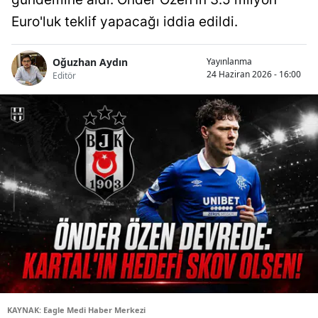
Euro'luk teklif yapacağı iddia edildi.
Oğuzhan Aydın
Yayınlanma
24 Haziran 2026 - 16:00
Editör
KAYNAK: Eagle Medi Haber Merkezi