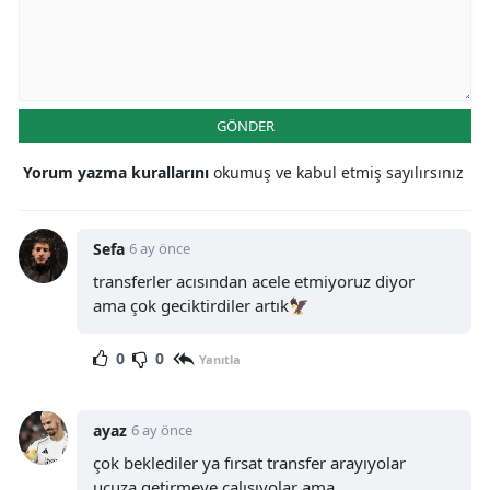
GÖNDER
Yorum yazma kurallarını
okumuş ve kabul etmiş sayılırsınız
Sefa
6 ay önce
transferler acısından acele etmiyoruz diyor
ama çok geciktirdiler artık🦅
0
0
Yanıtla
ayaz
6 ay önce
çok beklediler ya fırsat transfer arayıyolar
ucuza getirmeye çalışıyolar ama