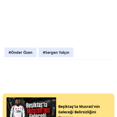
#Önder Özen
#Sergen Yalçın
Beşiktaş'ta Musrati'nin
Geleceği Belirsizliğini