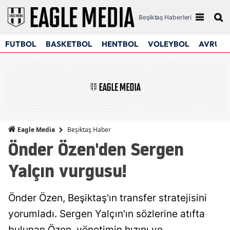
Beşiktaş Haberleri
FUTBOL
BASKETBOL
HENTBOL
VOLEYBOL
AVRUPA
Beşiktaş Haber
Eagle Media
Önder Özen'den Sergen
Yalçın vurgusu!
Önder Özen, Beşiktaş'ın transfer stratejisini
yorumladı. Sergen Yalçın'ın sözlerine atıfta
bulunan Özen, yönetimin hızını ve