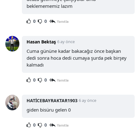
beklemememiz lazım
0
0
Yanıtla
Hasan Bektaş
6 ay önce
Cuma gününe kadar bakacağız önce başkan
dedi sonra hoca dedi cumaya şurda pek birşey
kalmadı
0
0
Yanıtla
HATİCEBAYRAKTAR1903
6 ay önce
giden bisüru gelen 0
0
0
Yanıtla