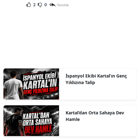
2
0
Yanıtla
İspanyol Ekibi Kartal’ın Genç
Yıldızına Talip
Kartal’dan Orta Sahaya Dev
Hamle