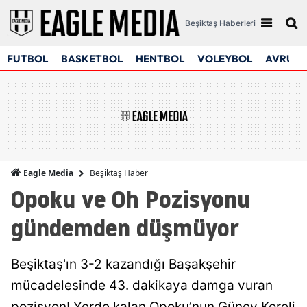
Beşiktaş Haberleri
FUTBOL
BASKETBOL
HENTBOL
VOLEYBOL
AVRUPA
Beşiktaş Haber
Eagle Media
Opoku ve Oh Pozisyonu
gündemden düşmüyor
Beşiktaş'ın 3-2 kazandığı Başakşehir
mücadelesinde 43. dakikaya damga vuran
pozisyon! Yerde kalan Opoku’nun Güney Koreli