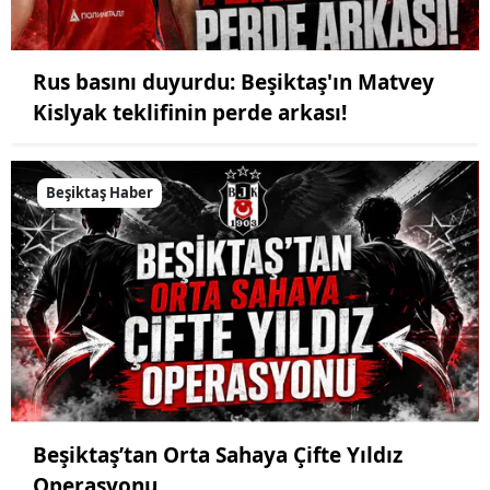
Rus basını duyurdu: Beşiktaş'ın Matvey
Kislyak teklifinin perde arkası!
Beşiktaş Haber
Beşiktaş’tan Orta Sahaya Çifte Yıldız
Operasyonu