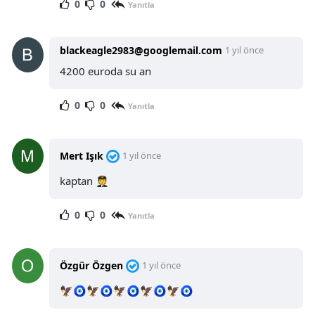
0
0
Yanıtla
blackeagle2983@googlemail.com
1 yıl önce
4200 euroda su an
0
0
Yanıtla
Mert Işık
1 yıl önce
kaptan 🧑‍✈️
0
0
Yanıtla
Özgür Özgen
1 yıl önce
🦅🧿🦅🧿🦅🧿🦅🧿🦅🧿