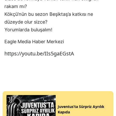
rakam mı?
Kökçü’nün bu sezon Beşiktaş’a katkısı ne
düzeyde olur sizce?
Yorumlarda buluşalım!
Eagle Media Haber Merkezi
https://youtu.be/IIs5gaEGstA
Juventus’ta Sürpriz Ayrılık
Kapıda