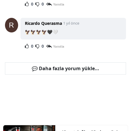
0
0
Yanıtla
Ricardo Querasma
1 yıl önce
🦅🦅🦅🦅🖤🤍
0
0
Yanıtla
Daha fazla yorum yükle...