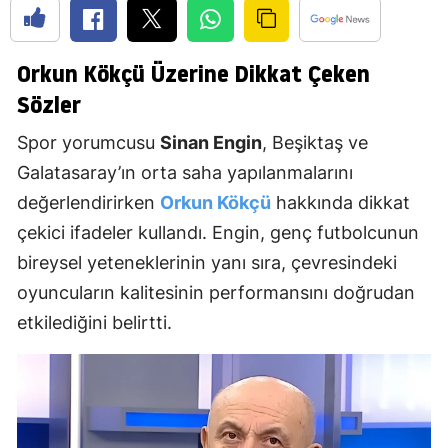
Orkun Kökçü Üzerine Dikkat Çeken
Sözler
Spor yorumcusu
Sinan Engin
, Beşiktaş ve
Galatasaray’ın orta saha yapılanmalarını
değerlendirirken
Orkun Kökçü
hakkında dikkat
çekici ifadeler kullandı. Engin, genç futbolcunun
bireysel yeteneklerinin yanı sıra, çevresindeki
oyuncuların kalitesinin performansını doğrudan
etkilediğini belirtti.