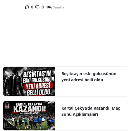
0
0
Yanıtla
Beşiktaşın eski golcüsünün
yeni adresi belli oldu
Kartal Çekya’da Kazandı! Maç
Sonu Açıklamaları