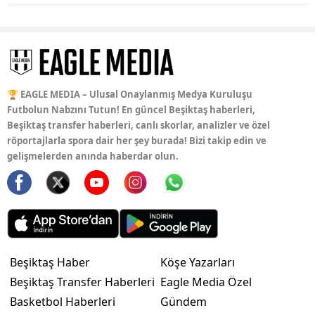
🏆 EAGLE MEDIA – Ulusal Onaylanmış Medya Kuruluşu
Futbolun Nabzını Tutun! En güncel Beşiktaş haberleri,
Beşiktaş transfer haberleri, canlı skorlar, analizler ve özel
röportajlarla spora dair her şey burada! Bizi takip edin ve
gelişmelerden anında haberdar olun.
Beşiktaş Haber
Köşe Yazarları
Beşiktaş Transfer Haberleri
Eagle Media Özel
Basketbol Haberleri
Gündem