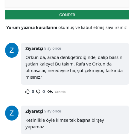
GÖNDER
Yorum yazma kurallarını
okumuş ve kabul etmiş sayılırsınız
Ziyaretçi
9 ay önce
Orkun da, arada denkgetirdiğinde, dalıp bassın
şutları kaleye! Bu takım, Rafa ve Orkun da
olmasalar, neredeyse hiç şut çekmiyor, farkında
mısınız?
0
0
Yanıtla
Ziyaretçi
9 ay önce
Kesinlikle öyle kimse tek başına birşey
yapamaz