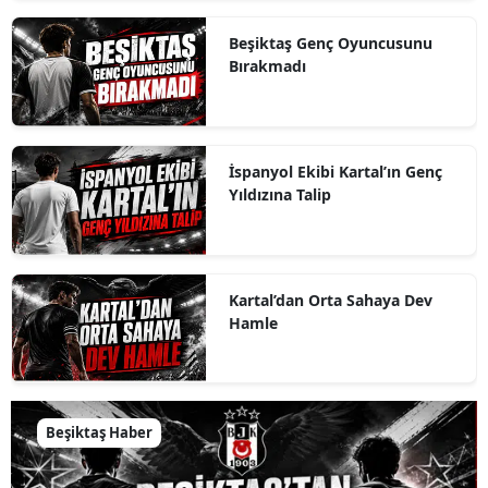
Beşiktaş Genç Oyuncusunu
Bırakmadı
İspanyol Ekibi Kartal’ın Genç
Yıldızına Talip
Kartal’dan Orta Sahaya Dev
Hamle
Beşiktaş Haber