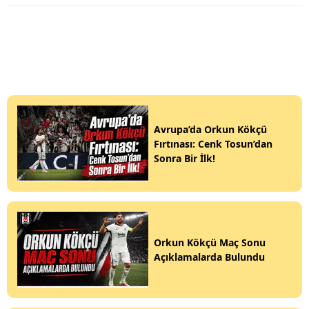
Avrupa’da Orkun Kökçü
Fırtınası: Cenk Tosun’dan
Sonra Bir İlk!
Orkun Kökçü Maç Sonu
Açıklamalarda Bulundu