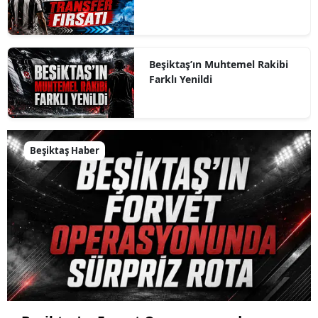
Beşiktaş’ın Muhtemel Rakibi
Farklı Yenildi
Beşiktaş Haber