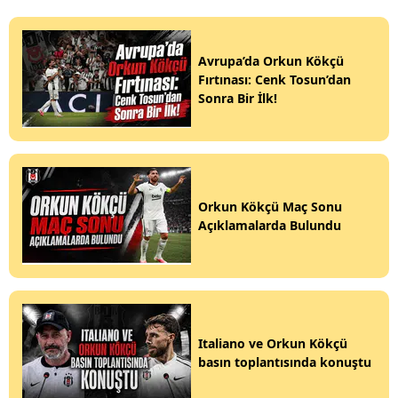
Avrupa’da Orkun Kökçü
Fırtınası: Cenk Tosun’dan
Sonra Bir İlk!
Orkun Kökçü Maç Sonu
Açıklamalarda Bulundu
Italiano ve Orkun Kökçü
basın toplantısında konuştu