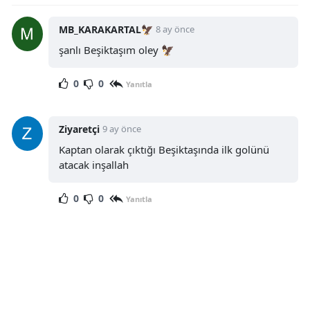
MB_KARAKARTAL🦅
8 ay önce
şanlı Beşiktaşım oley 🦅
0
0
Yanıtla
Ziyaretçi
9 ay önce
Kaptan olarak çıktığı Beşiktaşında ilk golünü
atacak inşallah
0
0
Yanıtla