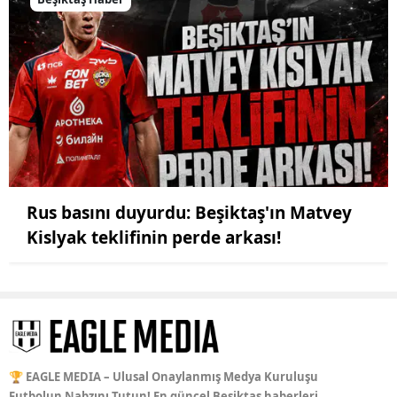
Rus basını duyurdu: Beşiktaş'ın Matvey
Kislyak teklifinin perde arkası!
🏆 EAGLE MEDIA – Ulusal Onaylanmış Medya Kuruluşu
Futbolun Nabzını Tutun! En güncel Beşiktaş haberleri,