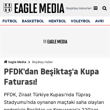
Beşiktaş Haberleri
FUTBOL
BASKETBOL
HENTBOL
VOLEYBOL
AVRUPA
Beşiktaş Haber
Eagle Media
PFDK'dan Beşiktaş'a Kupa
Faturası!
PFDK, Ziraat Türkiye Kupası'nda Tüpraş
Stadyumu'nda oynanan maçtaki saha olayları
nedeniyle Beşiktaş ve Konyaspor'a 220'şer