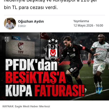
bin TL para cezası verdi.
Oğuzhan Aydın
Yayınlanma
12 Mayıs 2026 - 16:00
Editör
KAYNAK: Eagle Medi Haber Merkezi