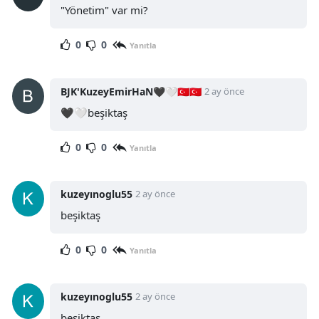
"Yönetim" var mi?
0
0
Yanıtla
BJK'KuzeyEmirHaN🖤🤍🇹🇷🇹🇷
2 ay önce
🖤🤍beşiktaş
0
0
Yanıtla
kuzeyınoglu55
2 ay önce
beşiktaş
0
0
Yanıtla
kuzeyınoglu55
2 ay önce
beşiktaş