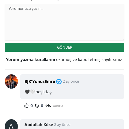
GÖNDER
Yorum yazma kurallarını
okumuş ve kabul etmiş sayılırsınız
BJK'YunusEmre
2 ay önce
🖤🤍beşiktaş
0
0
Yanıtla
Abdullah Köse
2 ay önce