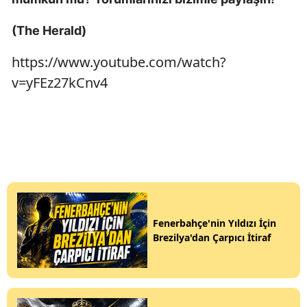
(The Herald)
https://www.youtube.com/watch?
v=yFEz27kCnv4
Fenerbahçe'nin Yıldızı İçin
Brezilya'dan Çarpıcı İtiraf