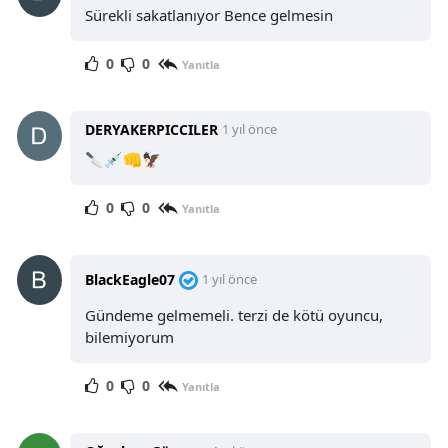
Sürekli sakatlanıyor Bence gelmesin
0
0
Yanıtla
DERYAKERPICCILER
1 yıl önce
🔪💉👊🦅
0
0
Yanıtla
BlackEagle07
1 yıl önce
Gündeme gelmemeli. terzi de kötü oyuncu,
bilemiyorum
0
0
Yanıtla