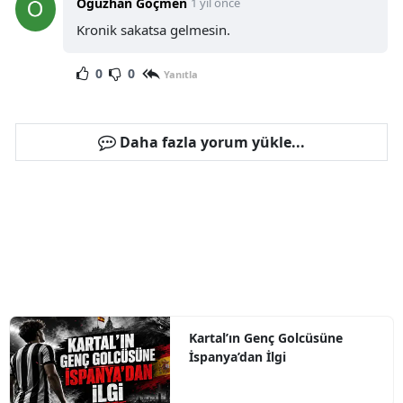
Oğuzhan Göçmen
1 yıl önce
Kronik sakatsa gelmesin.
0
0
Yanıtla
Daha fazla yorum yükle...
Kartal’ın Genç Golcüsüne
İspanya’dan İlgi