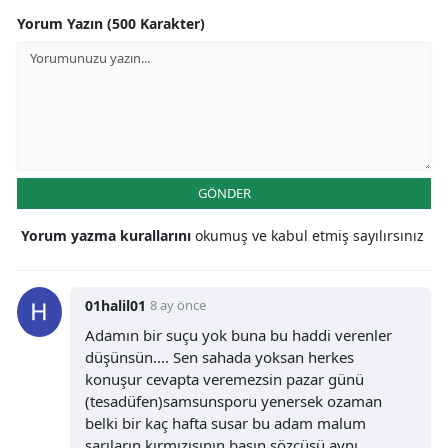
Yorum Yazın (500 Karakter)
GÖNDER
Yorum yazma kurallarını
okumuş ve kabul etmiş sayılırsınız
01halil01
8 ay önce
Adamın bir suçu yok buna bu haddi verenler
düşünsün.... Sen sahada yoksan herkes
konuşur cevapta veremezsin pazar günü
(tesadüfen)samsunsporu yenersek ozaman
belki bir kaç hafta susar bu adam malum
sarıların kırmızısının basın sözcüsü aynı