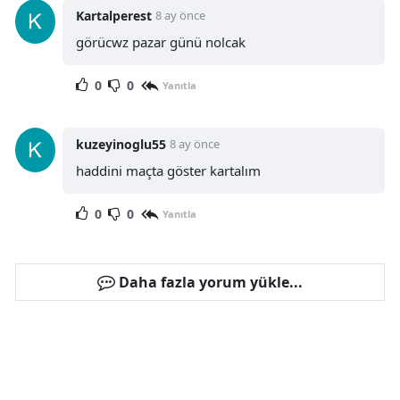
Kartalperest
8 ay önce
görücwz pazar günü nolcak
0
0
Yanıtla
kuzeyinoglu55
8 ay önce
haddini maçta göster kartalım
0
0
Yanıtla
Daha fazla yorum yükle...