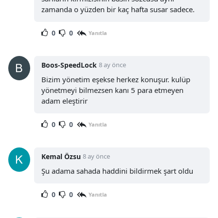
zamanda o yüzden bir kaç hafta susar sadece.
0
0
Yanıtla
Boos-SpeedLock
8 ay önce
Bizim yönetim eşekse herkez konuşur. kulüp
yönetmeyi bilmezsen kanı 5 para etmeyen
adam eleştirir
0
0
Yanıtla
Kemal Özsu
8 ay önce
Şu adama sahada haddini bildirmek şart oldu
0
0
Yanıtla