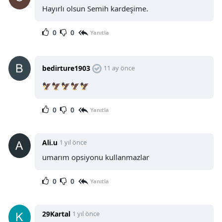
Hayırlı olsun Semih kardeşime.
0
0
Yanıtla
bedirture1903
11 ay önce
🦅🦅🦅🦅🦅
0
0
Yanıtla
Ali.u
1 yıl önce
umarım opsiyonu kullanmazlar
0
0
Yanıtla
29Kartal
1 yıl önce