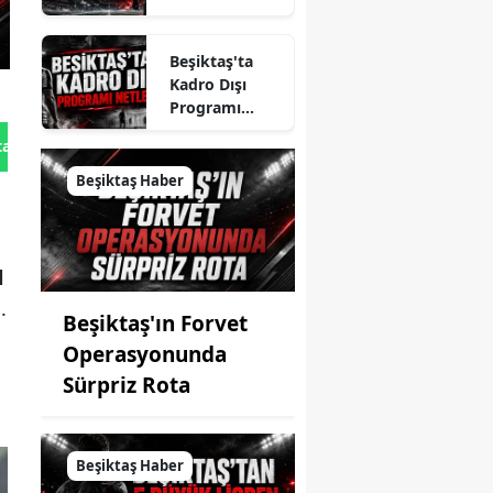
Yenildi
Beşiktaş'ta
Kadro Dışı
Programı
Netleşti
tan Gönder
Beşiktaş Haber
l
.
Beşiktaş'ın Forvet
Operasyonunda
Sürpriz Rota
Beşiktaş Haber