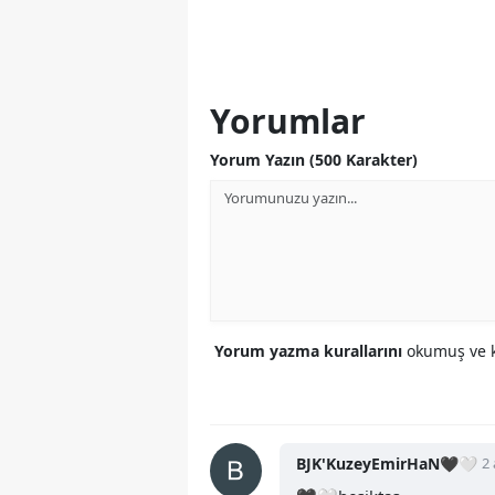
Yorumlar
Yorum Yazın (500 Karakter)
Yorum yazma kurallarını
okumuş ve k
BJK'KuzeyEmirHaN🖤🤍
2