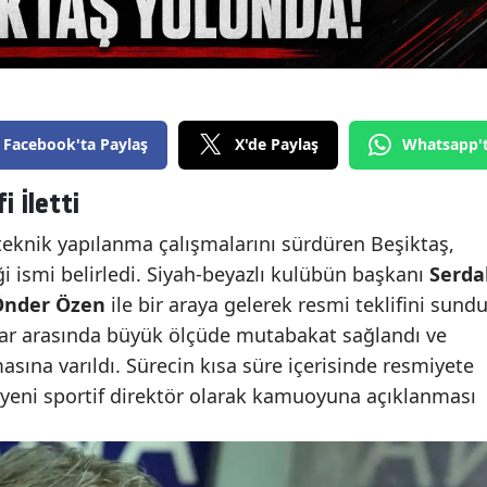
Facebook'ta Paylaş
X'de Paylaş
Whatsapp'
i İletti
teknik yapılanma çalışmalarını sürdüren Beşiktaş,
 ismi belirledi. Siyah-beyazlı kulübün başkanı
Serda
nder Özen
ile bir araya gelerek resmi teklifini sundu
ar arasında büyük ölçüde mutabakat sağlandı ve
sına varıldı. Sürecin kısa süre içerisinde resmiyete
yeni sportif direktör olarak kamuoyuna açıklanması