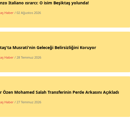
nzo Italiano ısrarcı: O isim Beşiktaş yolunda!
taş Haber
/ 02 Ağustos 2026
taş'ta Musrati'nin Geleceği Belirsizliğini Koruyor
taş Haber
/ 28 Temmuz 2026
 Özen Mohamed Salah Transferinin Perde Arkasını Açıkladı
taş Haber
/ 27 Temmuz 2026