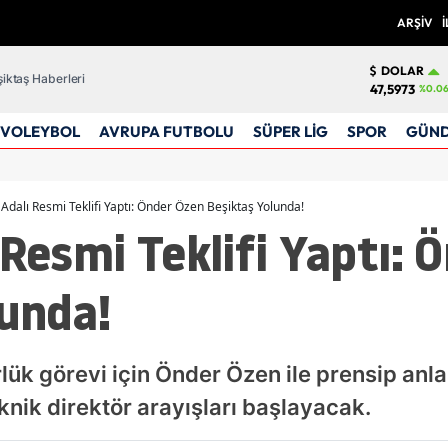
ARŞİV
İ
DOLAR
iktaş Haberleri
47,5973
%0.0
VOLEYBOL
AVRUPA FUTBOLU
SÜPER LİG
SPOR
GÜN
 Adalı Resmi Teklifi Yaptı: Önder Özen Beşiktaş Yolunda!
 Resmi Teklifi Yaptı: 
lunda!
örlük görevi için Önder Özen ile prensip an
knik direktör arayışları başlayacak.