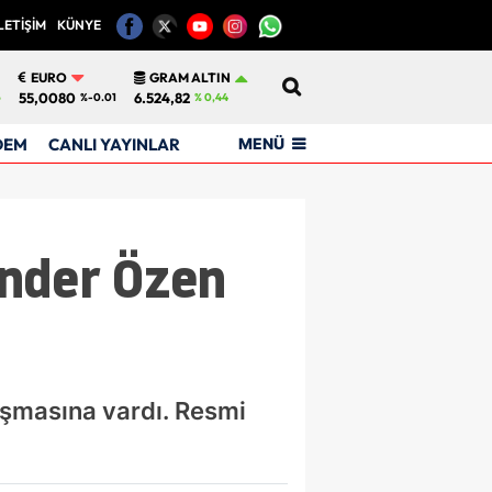
LETİŞİM
KÜNYE
12
EURO
GRAM ALTIN
55,0080
6.524,82
6
%-0.01
% 0,44
MENÜ
DEM
CANLI YAYINLAR
Önder Özen
laşmasına vardı. Resmi