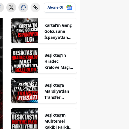
Abone Ol
Kartal’ın Genç
Golcüsüne
İspanya’dan
İlgi
Beşiktaş'ın
Hradec
Kralove Maçı
Muhtemel 11'i
Belli Oldu
Beşiktaş’a
Marsilya’dan
Transfer
Fırsatı
Beşiktaş’ın
Muhtemel
Rakibi Farklı