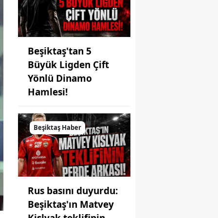
Beşiktaş'tan 5
Büyük Ligden Çift
Yönlü Dinamo
Hamlesi!
Beşiktaş Haber
Rus basını duyurdu:
Beşiktaş'ın Matvey
Kislyak teklifinin