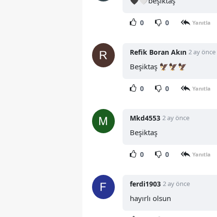
🖤🤍beşiktaş
0
0
Yanıtla
Refik Boran Akın
2 ay önce
Beşiktaş 🦅🦅🦅
0
0
Yanıtla
Mkd4553
2 ay önce
Beşiktaş
0
0
Yanıtla
ferdi1903
2 ay önce
hayırlı olsun