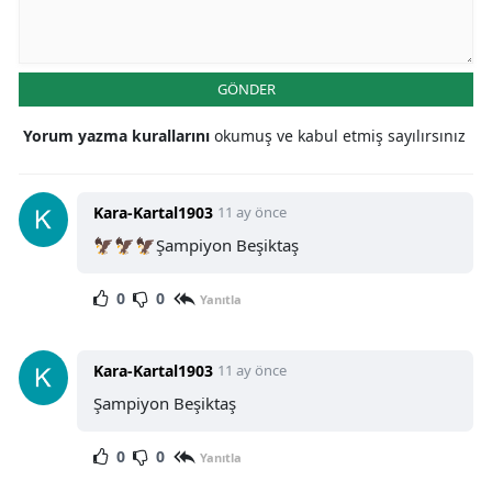
GÖNDER
Yorum yazma kurallarını
okumuş ve kabul etmiş sayılırsınız
Kara-Kartal1903
11 ay önce
🦅🦅🦅Şampiyon Beşiktaş
0
0
Yanıtla
Kara-Kartal1903
11 ay önce
Şampiyon Beşiktaş
0
0
Yanıtla