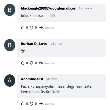
blackeagle2983@googlemail.com
1 yıl önce
büyük baskan !!!!!!!!!!
0
0
Yanıtla
Burhan Di_Love
1 yıl önce
🦅
0
0
Yanıtla
Adamindelisi
1 yıl önce
Fazla konuşmayalım nazar değmesin zaten
kem gözler üstümüzde
0
0
Yanıtla