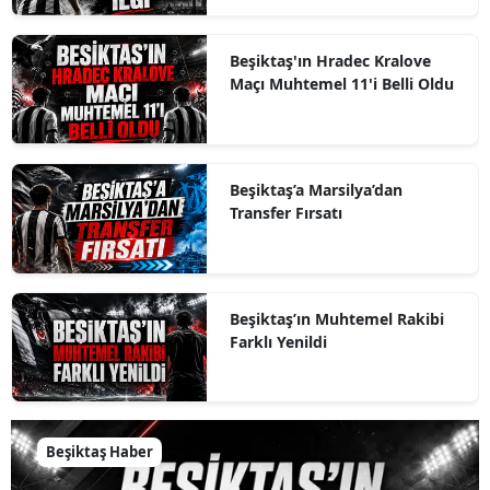
Beşiktaş'ın Hradec Kralove
Maçı Muhtemel 11'i Belli Oldu
Beşiktaş’a Marsilya’dan
Transfer Fırsatı
Beşiktaş’ın Muhtemel Rakibi
Farklı Yenildi
Beşiktaş Haber