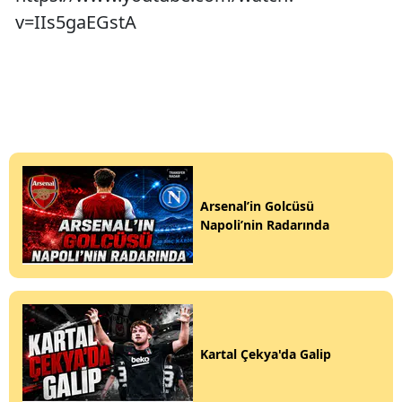
v=IIs5gaEGstA
Arsenal’in Golcüsü
Napoli’nin Radarında
Kartal Çekya'da Galip