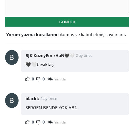
GÖNDER
Yorum yazma kurallarını
okumuş ve kabul etmiş sayılırsınız
BJK'KuzeyEmirHaN🖤🤍
2 ay önce
🖤🤍beşiktaş
0
0
Yanıtla
blackk
2 ay önce
SERGEN BENDE YOK ABİ.
0
0
Yanıtla