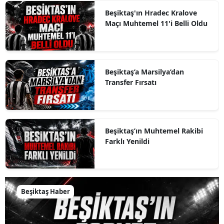
Beşiktaş'ın Hradec Kralove
Maçı Muhtemel 11'i Belli Oldu
Beşiktaş’a Marsilya’dan
Transfer Fırsatı
Beşiktaş’ın Muhtemel Rakibi
Farklı Yenildi
Beşiktaş Haber