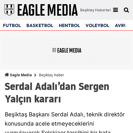
Beşiktaş Haberleri
FUTBOL
BASKETBOL
HENTBOL
VOLEYBOL
AVRUPA
Beşiktaş Haber
Eagle Media
Serdal Adalı’dan Sergen
Yalçın kararı
Beşiktaş Başkanı Serdal Adalı, teknik direktör
konusunda acele etmeyeceklerini
vurgulayarak Solskjaer tercihini bir hata