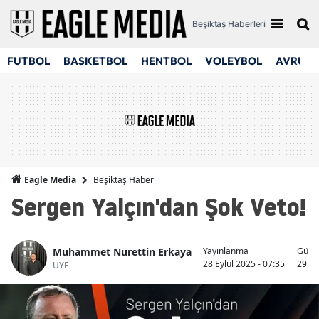
Beşiktaş Haberleri
FUTBOL
BASKETBOL
HENTBOL
VOLEYBOL
AVRUPA
Beşiktaş Haber
Eagle Media
Sergen Yalçın'dan Şok Veto!
Muhammet Nurettin Erkaya
Yayınlanma
Günc
28 Eylül 2025 - 07:35
29 Ey
ÜYE