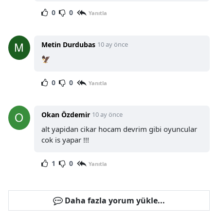
0
0
Yanıtla
Metin Durdubas
10 ay önce
🦅
0
0
Yanıtla
Okan Özdemir
10 ay önce
alt yapidan cikar hocam devrim gibi oyuncular
cok is yapar !!!
1
0
Yanıtla
Daha fazla yorum yükle...