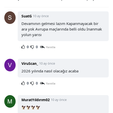
SuatG
10 ay önce
Devamının gelmesi lazım Kapanmayacak bir
ara yok Avrupa maçlarında belli oldu İnanmak
yolun yarısı
0
0
Yanıtla
ViruScan_
10 ay önce
2026 yılında nasıl olacağız acaba
0
0
Yanıtla
MuratYıldırım02
10 ay önce
🦅🦅🦅🦅