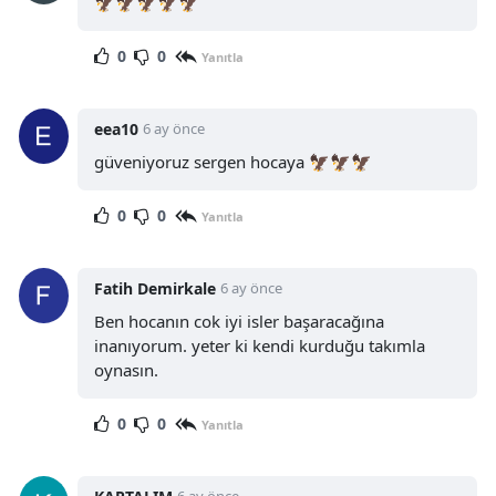
🦅🦅🦅🦅🦅
0
0
Yanıtla
eea10
6 ay önce
güveniyoruz sergen hocaya 🦅🦅🦅
0
0
Yanıtla
Fatih Demirkale
6 ay önce
Ben hocanın cok iyi isler başaracağına
inanıyorum. yeter ki kendi kurduğu takımla
oynasın.
0
0
Yanıtla