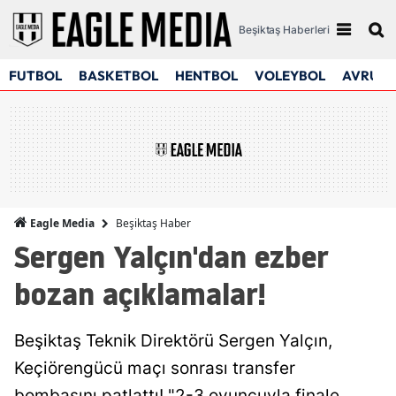
Beşiktaş Haberleri
FUTBOL
BASKETBOL
HENTBOL
VOLEYBOL
AVRUPA
Beşiktaş Haber
Eagle Media
Sergen Yalçın'dan ezber
bozan açıklamalar!
Beşiktaş Teknik Direktörü Sergen Yalçın,
Keçiörengücü maçı sonrası transfer
bombasını patlattı! "2-3 oyuncuyla finale