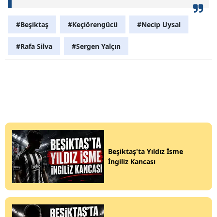
#Beşiktaş
#Keçiörengücü
#Necip Uysal
#Rafa Silva
#Sergen Yalçın
Beşiktaş'ta Yıldız İsme
İngiliz Kancası