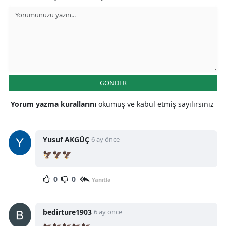
GÖNDER
Yorum yazma kurallarını
okumuş ve kabul etmiş sayılırsınız
Yusuf AKGÜÇ
6 ay önce
🦅🦅🦅
0
0
Yanıtla
bedirture1903
6 ay önce