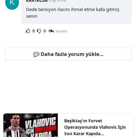
KARTALIM
6 ay önce
Dede tansiyon ilacını ihmal etme kafa gitmiş
senin
0
0
Yanıtla
Daha fazla yorum yükle...
Beşiktaş'ın Forvet
Operasyonunda Vlahovic İçin
Son Karar Kapıda...