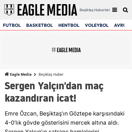
Beşiktaş Haberleri
FUTBOL
BASKETBOL
HENTBOL
VOLEYBOL
AVRUPA
Beşiktaş Haber
Eagle Media
Sergen Yalçın'dan maç
kazandıran icat!
Emre Özcan, Beşiktaş’ın Göztepe karşısındaki
4-0’lık gövde gösterisini mercek altına aldı.
Sergen Yalçın’ın satranç hamlelerini