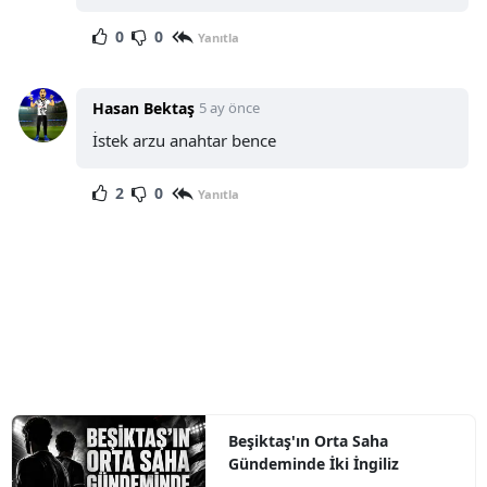
0
0
Yanıtla
Hasan Bektaş
5 ay önce
İstek arzu anahtar bence
2
0
Yanıtla
Beşiktaş'ın Orta Saha
Gündeminde İki İngiliz