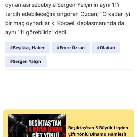
oynaması sebebiyle Sergen Yalçın'ın aynı 11'i
tercih edebileceğini öngören Özcan; "O kadar iyi
bir maç oynadılar ki Kocaeli deplasmanında da
aynı 11’i görebiliriz" dedi.
#Beşiktaş Haber
#Emre Özcan
#Olaitan
#Sergen Yalçın
Beşiktaş'tan 5 Büyük Ligden
Çift Yönlü Dinamo Hamlesi!