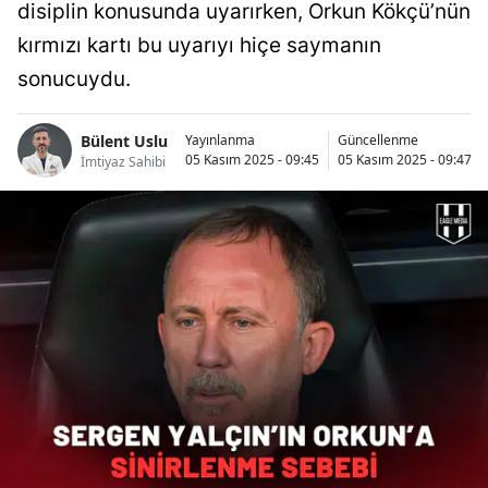
disiplin konusunda uyarırken, Orkun Kökçü’nün
kırmızı kartı bu uyarıyı hiçe saymanın
sonucuydu.
Bülent Uslu
Yayınlanma
Güncellenme
05 Kasım 2025 - 09:45
05 Kasım 2025 - 09:47
İmtiyaz Sahibi