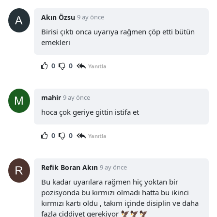
Akın Özsu
9 ay önce
Birisi çıktı onca uyarıya rağmen çöp etti bütün
emekleri
0
0
Yanıtla
mahir
9 ay önce
hoca çok geriye gittin istifa et
0
0
Yanıtla
Refik Boran Akın
9 ay önce
Bu kadar uyarılara rağmen hiç yoktan bir
pozisyonda bu kırmızı olmadı hatta bu ikinci
kırmızı kartı oldu , takım içinde disiplin ve daha
fazla ciddiyet gerekiyor 🦅🦅🦅