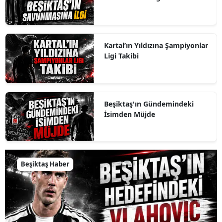
Kartal’ın Yıldızına Şampiyonlar
Ligi Takibi
Beşiktaş'ın Gündemindeki
İsimden Müjde
Beşiktaş Haber