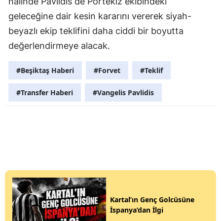
halinde Pavlidis de Portekiz ekibindeki
geleceğine dair kesin kararını vererek siyah-
beyazlı ekip teklifini daha ciddi bir boyutta
değerlendirmeye alacak.
#Beşiktaş Haberi
#Forvet
#Teklif
#Transfer Haberi
#Vangelis Pavlidis
Kartal’ın Genç Golcüsüne
İspanya’dan İlgi