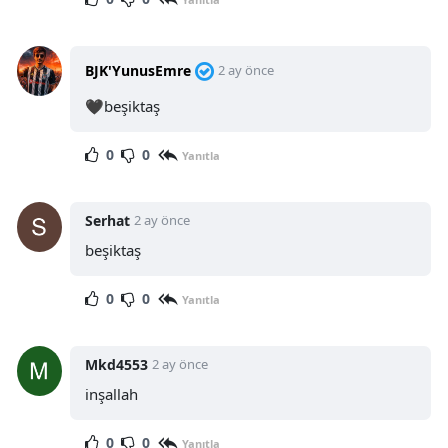
BJK'YunusEmre
2 ay önce
🖤beşiktaş
0
0
Yanıtla
Serhat
2 ay önce
beşiktaş
0
0
Yanıtla
Mkd4553
2 ay önce
inşallah
0
0
Yanıtla