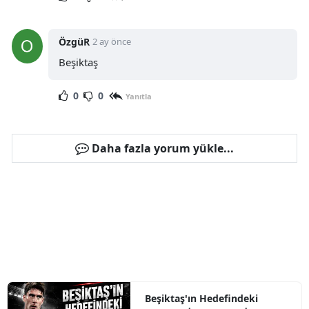
ÖzgüR
2 ay önce
Beşiktaş
0
0
Yanıtla
Daha fazla yorum yükle...
Beşiktaş'ın Hedefindeki