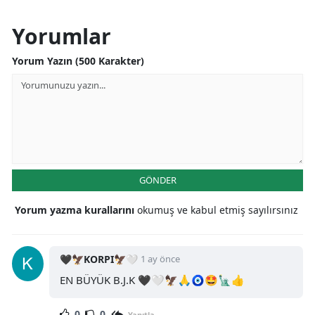
Yorumlar
Yorum Yazın (500 Karakter)
GÖNDER
Yorum yazma kurallarını
okumuş ve kabul etmiş sayılırsınız
🖤🦅KORPI🦅🤍
1 ay önce
EN BÜYÜK B.J.K 🖤🤍🦅🙏🧿🤩🗽👍
0
0
Yanıtla