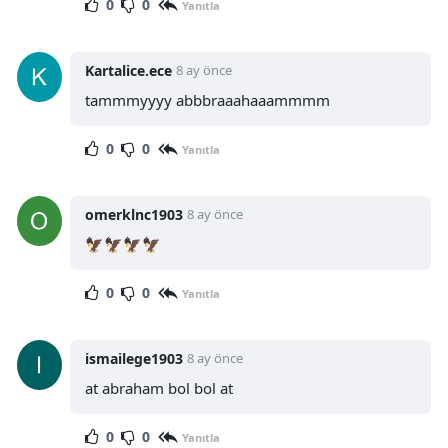
0
0
Yanıtla
Kartalice.ece
8 ay önce
tammmyyyy abbbraaahaaammmm
0
0
Yanıtla
omerklnc1903
8 ay önce
🦅🦅🦅🦅
0
0
Yanıtla
ismailege1903
8 ay önce
at abraham bol bol at
0
0
Yanıtla