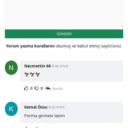
GÖNDER
Yorum yazma kurallarını
okumuş ve kabul etmiş sayılırsınız
Necmettin 66
8 ay önce
🦅🦅🦅
0
0
Yanıtla
Kemal Özsu
8 ay önce
Forma girmesi lazım