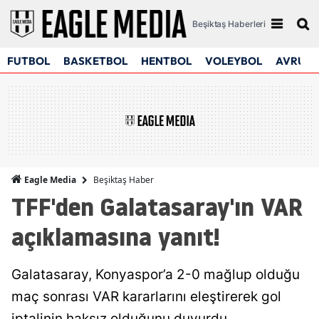
Beşiktaş Haberleri
FUTBOL
BASKETBOL
HENTBOL
VOLEYBOL
AVRUPA
Beşiktaş Haber
Eagle Media
TFF'den Galatasaray'ın VAR
açıklamasına yanıt!
Galatasaray, Konyaspor’a 2-0 mağlup olduğu
maç sonrası VAR kararlarını eleştirerek gol
iptalinin haksız olduğunu duyurdu.