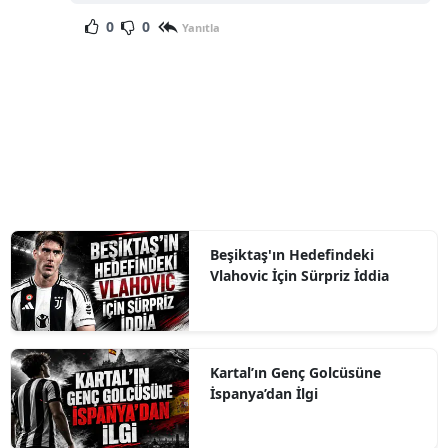
0
0
Yanıtla
Beşiktaş'ın Hedefindeki
Vlahovic İçin Sürpriz İddia
Kartal’ın Genç Golcüsüne
İspanya’dan İlgi