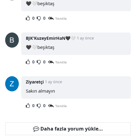
🖤🤍beşiktaş
0
0
Yanıtla
BJK'KuzeyEmirHaN🖤🤍
1 ay önce
🖤🤍beşiktaş
0
0
Yanıtla
Ziyaretçi
1 ay önce
Sakın almayın
0
0
Yanıtla
Daha fazla yorum yükle...