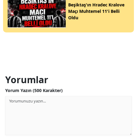
Beşiktaş'ın Hradec Kralove
Maçı Muhtemel 11'i Belli
Oldu
Yorumlar
Yorum Yazın (500 Karakter)