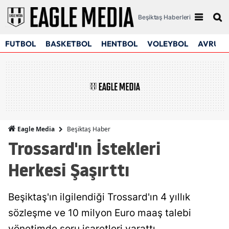
Beşiktaş Haberleri
FUTBOL
BASKETBOL
HENTBOL
VOLEYBOL
AVRUPA
Beşiktaş Haber
Eagle Media
Trossard'ın İstekleri
Herkesi Şaşırttı
Beşiktaş'ın ilgilendiği Trossard'ın 4 yıllık
sözleşme ve 10 milyon Euro maaş talebi
yönetimde soru işaretleri yarattı.