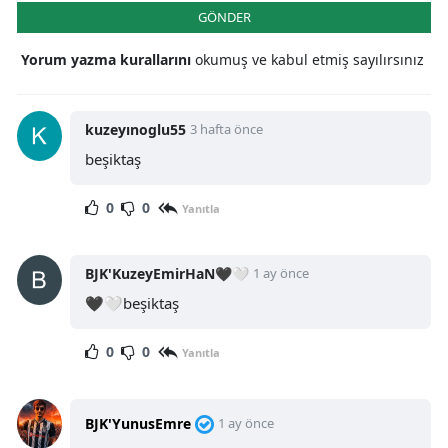
GÖNDER
Yorum yazma kurallarını
okumuş ve kabul etmiş sayılırsınız
kuzeyınoglu55
3 hafta önce
beşiktaş
0
0
Yanıtla
BJK'KuzeyEmirHaN🖤🤍
1 ay önce
🖤🤍beşiktaş
0
0
Yanıtla
BJK'YunusEmre
1 ay önce