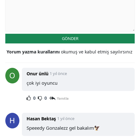
GÖNDER
Yorum yazma kurallarını
okumuş ve kabul etmiş sayılırsınız
Onur ünlü
1 yıl önce
çok iyi oyuncu
0
0
Yanıtla
Hasan Bektaş
1 yıl önce
Speeedy Gonzalezz gel bakalım🦅