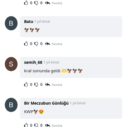
0
0
Yanıtla
Batu
1 yıl önce
🦅🦅🦅
0
0
Yanıtla
semih_68
1 yıl önce
kral sonunda geldi 🫶🦅🦅🦅
0
0
Yanıtla
Bir Meczubun Günlüğü
1 yıl önce
KWP🦅😍
0
0
Yanıtla