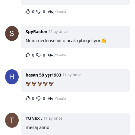
0
0
Yanıtla
SpyRaiden
11 ay önce
Ndidi nedense iyi olacak gibi geliyor👏
0
0
Yanıtla
hasan 58 yşr1903
11 ay önce
🦅🦅🦅🦅🦅
0
0
Yanıtla
TUNEX .
11 ay önce
mesaj alındı