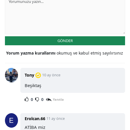
GÖNDER
Yorum yazma kurallarını
okumuş ve kabul etmiş sayılırsınız
Tony
10 ay önce
Beşiktaş
0
0
Yanıtla
Erolcan.66
11 ay önce
ATİBA miz