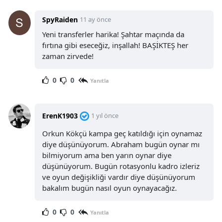
SpyRaiden
11 ay önce
Yeni transferler harika! Şahtar maçında da
fırtına gibi eseceğiz, inşallah! BAŞİKTEŞ her
zaman zirvede!
0
0
Yanıtla
ErenK1903
1 yıl önce
Orkun Kökçü kampa geç katıldığı için oynamaz
diye düşünüyorum. Abraham bugün oynar mı
bilmiyorum ama ben yarın oynar diye
düşünüyorum. Bugün rotasyonlu kadro izleriz
ve oyun değişikliği vardır diye düşünüyorum
bakalım bugün nasıl oyun oynayacağız.
0
0
Yanıtla