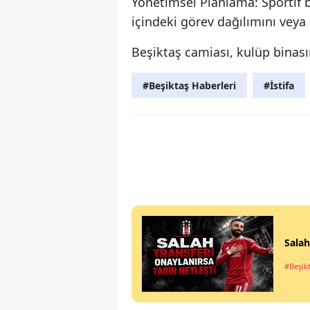
Yönetimsel Planlama: Sportif 
içindeki görev dağılımını veya
Beşiktaş camiası, kulüp binas
#Beşiktaş Haberleri
#İstifa
Salah
#Beşik