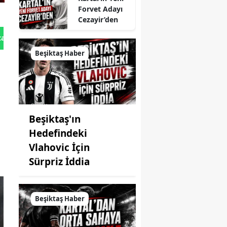
Forvet Adayı
Cezayir’den
tan Gönder
Beşiktaş Haber
Beşiktaş'ın
Hedefindeki
Vlahovic İçin
Sürpriz İddia
Beşiktaş Haber