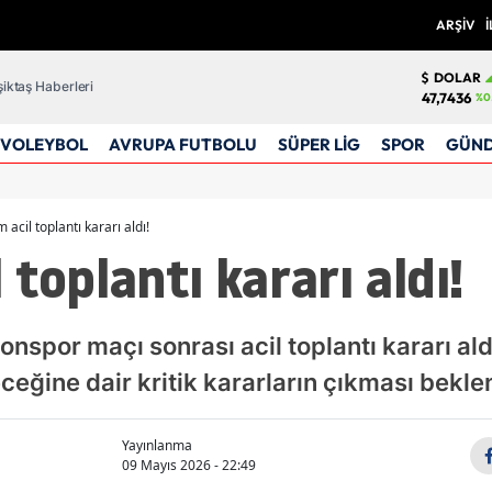
ARŞİV
İ
DOLAR
iktaş Haberleri
47,7436
%0
VOLEYBOL
AVRUPA FUTBOLU
SÜPER LİG
SPOR
GÜN
 acil toplantı kararı aldı!
toplantı kararı aldı!
nspor maçı sonrası acil toplantı kararı ald
eceğine dair kritik kararların çıkması bekle
Yayınlanma
09 Mayıs 2026 - 22:49