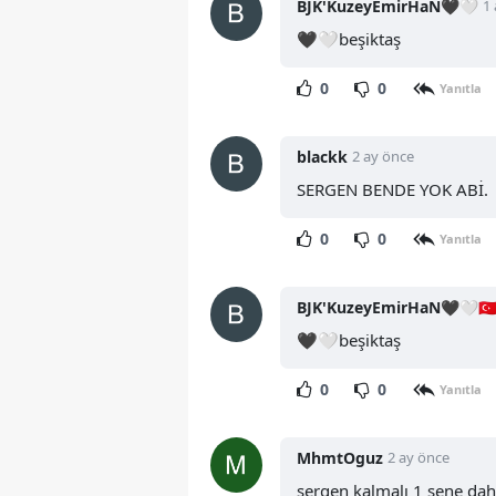
BJK'KuzeyEmirHaN🖤🤍
1
🖤🤍beşiktaş
0
0
Yanıtla
blackk
2 ay önce
SERGEN BENDE YOK ABİ.
0
0
Yanıtla
BJK'KuzeyEmirHaN🖤🤍🇹🇷
🖤🤍beşiktaş
0
0
Yanıtla
MhmtOguz
2 ay önce
sergen kalmalı 1 sene dah