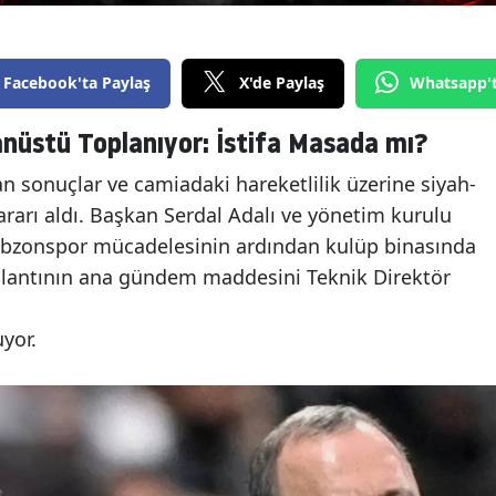
Facebook'ta Paylaş
X'de Paylaş
Whatsapp'
nüstü Toplanıyor: İstifa Masada mı?
 sonuçlar ve camiadaki hareketlilik üzerine siyah-
kararı aldı. Başkan Serdal Adalı ve yönetim kurulu
abzonspor mücadelesinin ardından kulüp binasında
Toplantının ana gündem maddesini Teknik Direktör
yor.