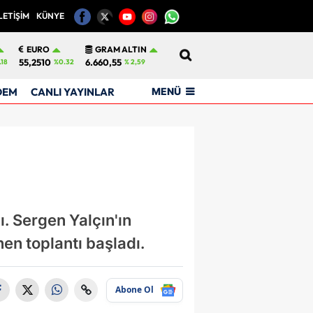
LETİŞİM
KÜNYE
12
EURO
GRAM ALTIN
55,2510
6.660,55
.18
%0.32
% 2,59
MENÜ
DEM
CANLI YAYINLAR
ı. Sergen Yalçın'ın
nen toplantı başladı.
Abone Ol