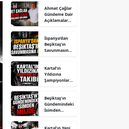
Ahmet Çağlar
Gündeme Dair
Açıklamalarda
Bulundu
İspanya’dan
Beşiktaş’ın
Savunmasına
İlgi
Kartal’ın
Yıldızına
Şampiyonlar
Ligi Takibi
Beşiktaş'ın
Gündemindeki
İsimden
Müjde
Kartal’ın Yeni