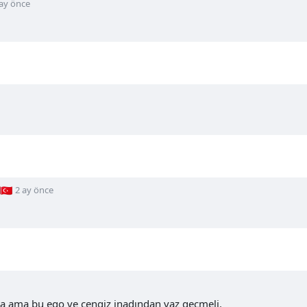
 ay önce
🇷
2 ay önce
a ama bu ego ve cengiz inadından vaz geçmeli.