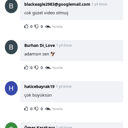
blackeagle2983@googlemail.com
1 yıl önce
cok güzel video olmuş
0
0
Yanıtla
Burhan Di_Love
1 yıl önce
adamsın sen 🦅
0
0
Yanıtla
haticebayrak19
1 yıl önce
çok büyüksün
0
0
Yanıtla
Ömer Karakaya
1 yıl önce