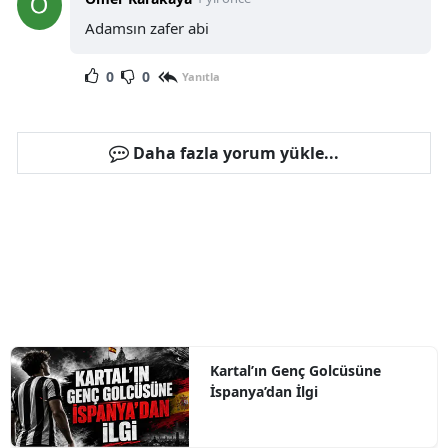
Adamsın zafer abi
0
0
Yanıtla
Daha fazla yorum yükle...
Kartal’ın Genç Golcüsüne
İspanya’dan İlgi