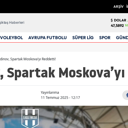
ARŞİV
İ
DOLAR
iktaş Haberleri
47,5892
%
VOLEYBOL
AVRUPA FUTBOLU
SÜPER LİG
SPOR
GÜN
dinov, Spartak Moskova’yı Reddetti!
, Spartak Moskova’yı 
Yayınlanma
11 Temmuz 2025 - 12:17