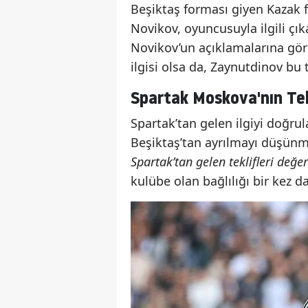
Beşiktaş forması giyen Kazak 
Novikov, oyuncusuyla ilgili çıka
Novikov’un açıklamalarına gör
ilgisi olsa da, Zaynutdinov bu 
Spartak Moskova'nın Tek
Spartak’tan gelen ilgiyi doğ
Beşiktaş’tan ayrılmayı düşünme
Spartak’tan gelen teklifleri değe
kulübe olan bağlılığı bir kez 