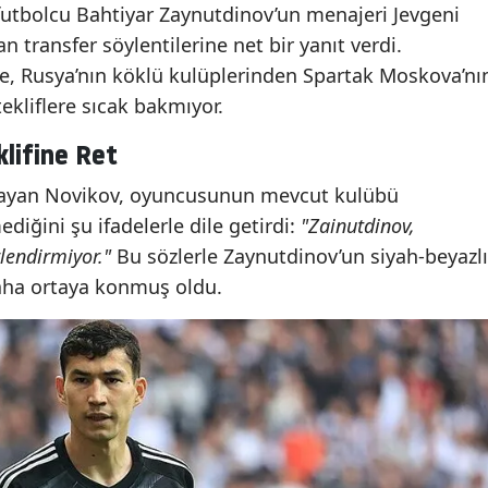
futbolcu Bahtiyar Zaynutdinov’un menajeri Jevgeni
n transfer söylentilerine net bir yanıt verdi.
e, Rusya’nın köklü kulüplerinden Spartak Moskova’nı
tekliflere sıcak bakmıyor.
lifine Ret
rulayan Novikov, oyuncusunun mevcut kulübü
diğini şu ifadelerle dile getirdi:
"Zainutdinov,
rlendirmiyor."
Bu sözlerle Zaynutdinov’un siyah-beyazlı
daha ortaya konmuş oldu.