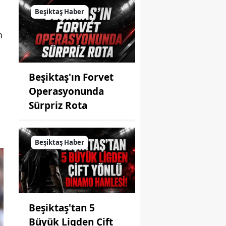
Beşiktaş Haber
n
Beşiktaş'ın Forvet
Operasyonunda
Sürpriz Rota
Beşiktaş Haber
Beşiktaş'tan 5
Büyük Ligden Çift