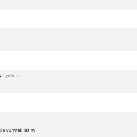
v
1 yıl önce
kle vurmak lazım