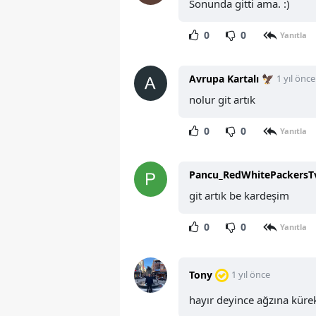
Sonunda gitti ama. :)
0
0
Yanıtla
Avrupa Kartalı 🦅
1 yıl önce
nolur git artık
0
0
Yanıtla
Pancu_RedWhitePackersT
git artık be kardeşim
0
0
Yanıtla
Tony
1 yıl önce
hayır deyince ağzına küre