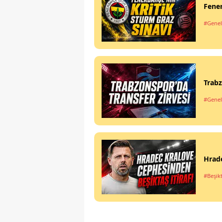
Fener
#Genel
Trabz
#Genel
Hrade
#Beşik