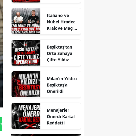
Italiano ve
Nübel Hradec
Kralove Maçı
Öncesi
Açıklamalarda
Beşiktaş’tan
Bulundu
Orta Sahaya
Çifte Yıldız
Operasyonu
Milan’ın Yıldızı
Beşiktaş’a
Önerildi
Menajerler
Önerdi Kartal
Reddetti
tan Gönder