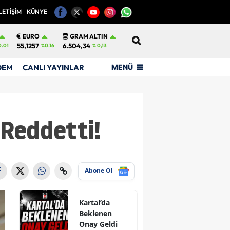
LETİŞİM
KÜNYE
12
EURO
GRAM ALTIN
55,1257
6.504,34
0.01
%0.16
% 0,13
MENÜ
DEM
CANLI YAYINLAR
Reddetti!
Abone Ol
Kartal’da
Beklenen
Onay Geldi