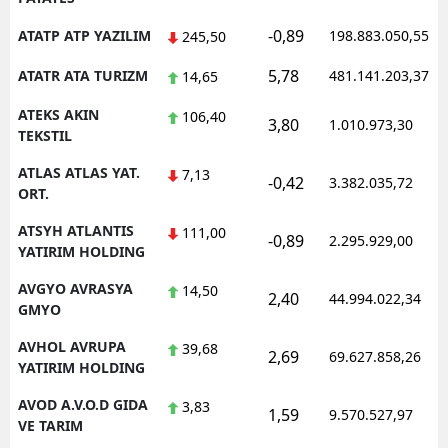
-0,89
ATATP ATP YAZILIM
198.883.050,55
245,50
5,78
ATATR ATA TURIZM
481.141.203,37
14,65
ATEKS AKIN
106,40
3,80
1.010.973,30
TEKSTIL
ATLAS ATLAS YAT.
7,13
-0,42
3.382.035,72
ORT.
ATSYH ATLANTIS
111,00
-0,89
2.295.929,00
YATIRIM HOLDING
AVGYO AVRASYA
14,50
2,40
44.994.022,34
GMYO
AVHOL AVRUPA
39,68
2,69
69.627.858,26
YATIRIM HOLDING
AVOD A.V.O.D GIDA
3,83
1,59
9.570.527,97
VE TARIM