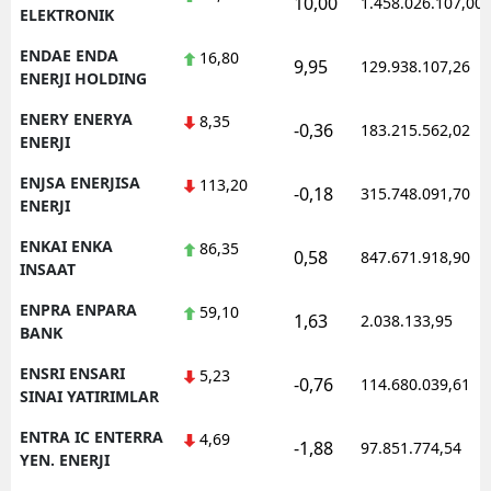
10,00
1.458.026.107,00
ELEKTRONIK
ENDAE ENDA
16,80
9,95
129.938.107,26
ENERJI HOLDING
ENERY ENERYA
8,35
-0,36
183.215.562,02
ENERJI
ENJSA ENERJISA
113,20
-0,18
315.748.091,70
ENERJI
ENKAI ENKA
86,35
0,58
847.671.918,90
INSAAT
ENPRA ENPARA
59,10
1,63
2.038.133,95
BANK
ENSRI ENSARI
5,23
-0,76
114.680.039,61
SINAI YATIRIMLAR
ENTRA IC ENTERRA
4,69
-1,88
97.851.774,54
YEN. ENERJI