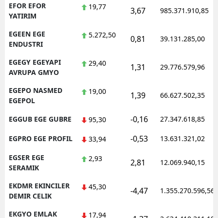
EFOR EFOR
19,77
3,67
985.371.910,85
YATIRIM
EGEEN EGE
5.272,50
0,81
39.131.285,00
ENDUSTRI
EGEGY EGEYAPI
29,40
1,31
29.776.579,96
AVRUPA GMYO
EGEPO NASMED
19,00
1,39
66.627.502,35
EGEPOL
-0,16
EGGUB EGE GUBRE
27.347.618,85
95,30
-0,53
EGPRO EGE PROFIL
13.631.321,02
33,94
EGSER EGE
2,93
2,81
12.069.940,15
SERAMIK
EKDMR EKINCILER
45,30
-4,47
1.355.270.596,56
DEMIR CELIK
EKGYO EMLAK
17,94