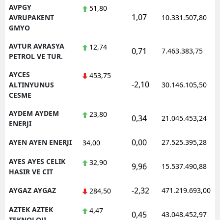
AVPGY
51,80
1,07
AVRUPAKENT
10.331.507,80
GMYO
AVTUR AVRASYA
12,74
0,71
7.463.383,75
PETROL VE TUR.
AYCES
453,75
-2,10
ALTINYUNUS
30.146.105,50
CESME
AYDEM AYDEM
23,80
0,34
21.045.453,24
ENERJI
0,00
AYEN AYEN ENERJI
27.525.395,28
34,00
AYES AYES CELIK
32,90
9,96
15.537.490,88
HASIR VE CIT
-2,32
AYGAZ AYGAZ
471.219.693,00
284,50
AZTEK AZTEK
4,47
0,45
43.048.452,97
TEKNOLOJI