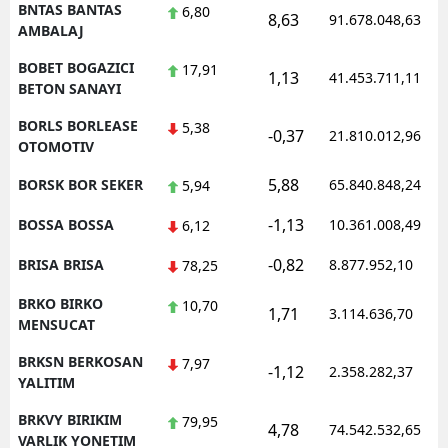
BNTAS BANTAS
6,80
8,63
91.678.048,63
AMBALAJ
BOBET BOGAZICI
17,91
1,13
41.453.711,11
BETON SANAYI
BORLS BORLEASE
5,38
-0,37
21.810.012,96
OTOMOTIV
5,88
BORSK BOR SEKER
65.840.848,24
5,94
-1,13
BOSSA BOSSA
10.361.008,49
6,12
-0,82
BRISA BRISA
8.877.952,10
78,25
BRKO BIRKO
10,70
1,71
3.114.636,70
MENSUCAT
BRKSN BERKOSAN
7,97
-1,12
2.358.282,37
YALITIM
BRKVY BIRIKIM
79,95
4,78
74.542.532,65
VARLIK YONETIM