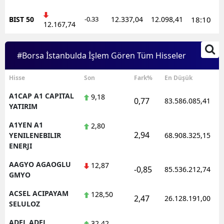
BIST 50
-0.33
12.337,04
12.098,41
18:10
12.167,74
#Borsa İstanbulda İşlem Gören Tüm Hisseler
Hisse
Son
Fark%
En Düşük
A1CAP A1 CAPITAL
9,18
0,77
83.586.085,41
YATIRIM
A1YEN A1
2,80
2,94
YENILENEBILIR
68.908.325,15
ENERJI
AAGYO AGAOGLU
12,87
-0,85
85.536.212,74
GMYO
ACSEL ACIPAYAM
128,50
2,47
26.128.191,00
SELULOZ
ADEL ADEL
32,42