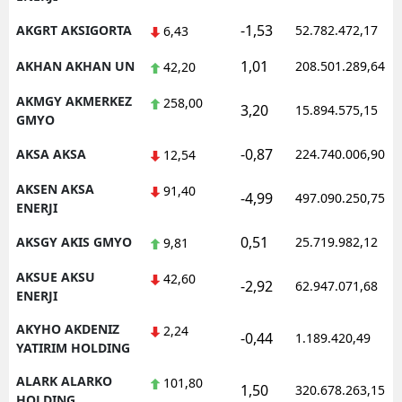
-1,53
AKGRT AKSIGORTA
52.782.472,17
6,43
1,01
AKHAN AKHAN UN
208.501.289,64
42,20
AKMGY AKMERKEZ
258,00
3,20
15.894.575,15
GMYO
-0,87
AKSA AKSA
224.740.006,90
12,54
AKSEN AKSA
91,40
-4,99
497.090.250,75
ENERJI
0,51
AKSGY AKIS GMYO
25.719.982,12
9,81
AKSUE AKSU
42,60
-2,92
62.947.071,68
ENERJI
AKYHO AKDENIZ
2,24
-0,44
1.189.420,49
YATIRIM HOLDING
ALARK ALARKO
101,80
1,50
320.678.263,15
HOLDING