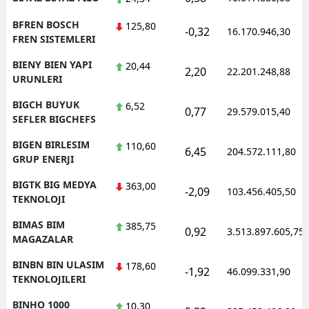
BFREN BOSCH
125,80
-0,32
16.170.946,30
FREN SISTEMLERI
BIENY BIEN YAPI
20,44
2,20
22.201.248,88
URUNLERI
BIGCH BUYUK
6,52
0,77
29.579.015,40
SEFLER BIGCHEFS
BIGEN BIRLESIM
110,60
6,45
204.572.111,80
GRUP ENERJI
BIGTK BIG MEDYA
363,00
-2,09
103.456.405,50
TEKNOLOJI
BIMAS BIM
385,75
0,92
3.513.897.605,75
MAGAZALAR
BINBN BIN ULASIM
178,60
-1,92
46.099.331,90
TEKNOLOJILERI
BINHO 1000
10,30