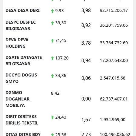
3,98
DESA DESA DERI
92.715.206,17
9,93
DESPC DESPEC
39,30
0,92
36.201.759,66
BILGISAYAR
DEVA DEVA
71,45
3,78
33.764.732,60
HOLDING
DGATE DATAGATE
107,20
0,94
17.207.648,00
BILGISAYAR
DGGYO DOGUS
34,36
0,06
2.547.015,68
GMYO
DGNMO
8,42
0,00
DOGANLAR
62.737.407,01
MOBILYA
DIRIT DIRITEKS
24,40
1,67
1.934.969,00
DIRILIS TEKSTIL
2,73
DITAS DITAS BDY
100.496.036,62
25,56