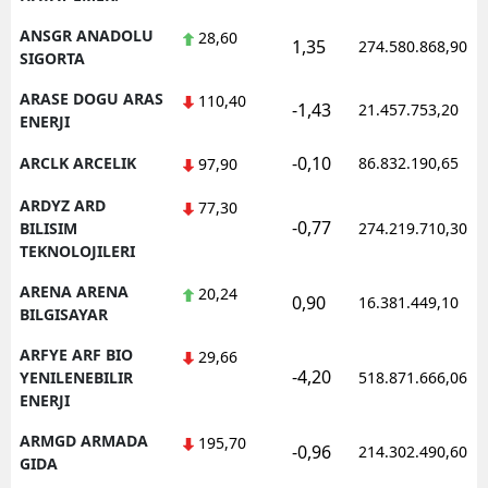
ANSGR ANADOLU
28,60
1,35
274.580.868,90
SIGORTA
ARASE DOGU ARAS
110,40
-1,43
21.457.753,20
ENERJI
-0,10
ARCLK ARCELIK
86.832.190,65
97,90
ARDYZ ARD
77,30
-0,77
BILISIM
274.219.710,30
TEKNOLOJILERI
ARENA ARENA
20,24
0,90
16.381.449,10
BILGISAYAR
ARFYE ARF BIO
29,66
-4,20
YENILENEBILIR
518.871.666,06
ENERJI
ARMGD ARMADA
195,70
-0,96
214.302.490,60
GIDA