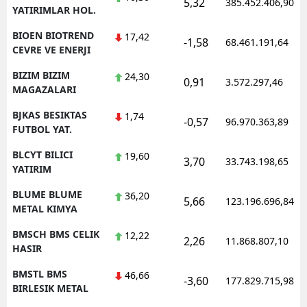
5,32
385.452.406,90
YATIRIMLAR HOL.
BIOEN BIOTREND
17,42
-1,58
68.461.191,64
CEVRE VE ENERJI
BIZIM BIZIM
24,30
0,91
3.572.297,46
MAGAZALARI
BJKAS BESIKTAS
1,74
-0,57
96.970.363,89
FUTBOL YAT.
BLCYT BILICI
19,60
3,70
33.743.198,65
YATIRIM
BLUME BLUME
36,20
5,66
123.196.696,84
METAL KIMYA
BMSCH BMS CELIK
12,22
2,26
11.868.807,10
HASIR
BMSTL BMS
46,66
-3,60
177.829.715,98
BIRLESIK METAL