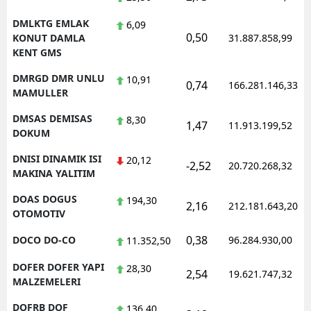
DMLKTG EMLAK
6,09
0,50
KONUT DAMLA
31.887.858,99
KENT GMS
DMRGD DMR UNLU
10,91
0,74
166.281.146,33
MAMULLER
DMSAS DEMISAS
8,30
1,47
11.913.199,52
DOKUM
DNISI DINAMIK ISI
20,12
-2,52
20.720.268,32
MAKINA YALITIM
DOAS DOGUS
194,30
2,16
212.181.643,20
OTOMOTIV
0,38
DOCO DO-CO
96.284.930,00
11.352,50
DOFER DOFER YAPI
28,30
2,54
19.621.747,32
MALZEMELERI
DOFRB DOF
136,40