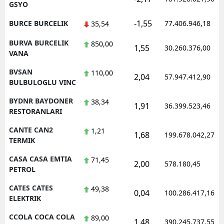
GSYO
-1,55
BURCE BURCELIK
77.406.946,18
35,54
BURVA BURCELIK
850,00
1,55
30.260.376,00
VANA
BVSAN
110,00
2,04
57.947.412,90
BULBULOGLU VINC
BYDNR BAYDONER
38,34
1,91
36.399.523,46
RESTORANLARI
CANTE CAN2
1,21
1,68
199.678.042,27
TERMIK
CASA CASA EMTIA
71,45
2,00
578.180,45
PETROL
CATES CATES
49,38
0,04
100.286.417,16
ELEKTRIK
CCOLA COCA COLA
89,00
1,48
390.245.737,55