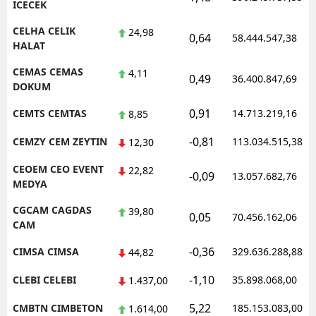
ICECEK
CELHA CELIK
24,98
0,64
58.444.547,38
HALAT
CEMAS CEMAS
4,11
0,49
36.400.847,69
DOKUM
0,91
CEMTS CEMTAS
14.713.219,16
8,85
-0,81
CEMZY CEM ZEYTIN
113.034.515,38
12,30
CEOEM CEO EVENT
22,82
-0,09
13.057.682,76
MEDYA
CGCAM CAGDAS
39,80
0,05
70.456.162,06
CAM
-0,36
CIMSA CIMSA
329.636.288,88
44,82
-1,10
CLEBI CELEBI
35.898.068,00
1.437,00
5,22
CMBTN CIMBETON
185.153.083,00
1.614,00