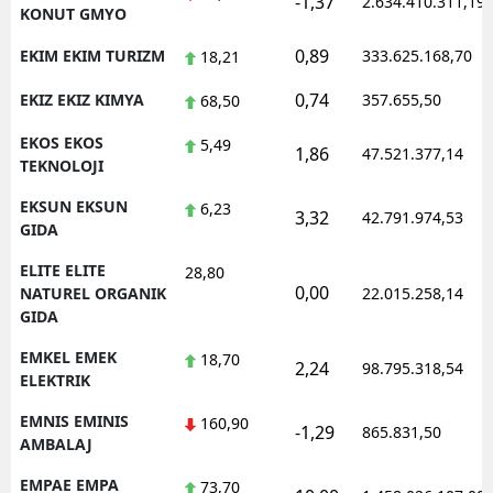
-1,37
2.634.410.311,19
KONUT GMYO
0,89
EKIM EKIM TURIZM
333.625.168,70
18,21
0,74
EKIZ EKIZ KIMYA
357.655,50
68,50
EKOS EKOS
5,49
1,86
47.521.377,14
TEKNOLOJI
EKSUN EKSUN
6,23
3,32
42.791.974,53
GIDA
ELITE ELITE
28,80
0,00
NATUREL ORGANIK
22.015.258,14
GIDA
EMKEL EMEK
18,70
2,24
98.795.318,54
ELEKTRIK
EMNIS EMINIS
160,90
-1,29
865.831,50
AMBALAJ
EMPAE EMPA
73,70