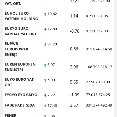
-0,22
11.194.021,90
YAT. ORT.
EUHOL EURO
10,62
1,14
4.711.381,05
YATIRIM HOLDING
EUKYO EURO
12,80
-0,78
9.221.557,99
KAPITAL YAT. ORT.
EUPWR
91,70
0,66
EUROPOWER
911.874.814,50
ENERJI
EUREN EUROPEN
3,97
2,06
108.798.316,17
ENDUSTRI
EUYO EURO YAT.
5,90
5,55
27.907.109,90
ORT.
-1,09
EYGYO EYG GMYO
77.013.374,25
2,72
3,57
FADE FADE GIDA
331.374.492,49
17,43
FENER
3,06