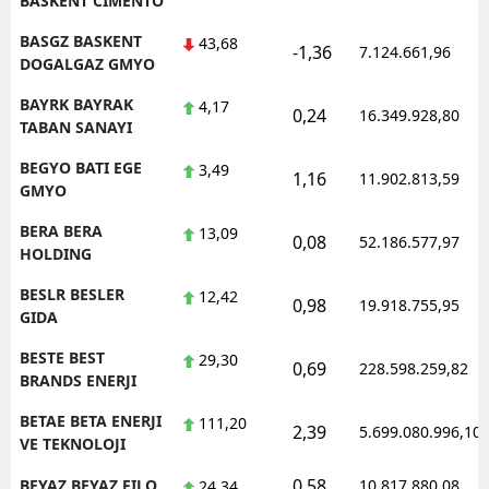
BASKENT CIMENTO
BASGZ BASKENT
43,68
-1,36
7.124.661,96
DOGALGAZ GMYO
BAYRK BAYRAK
4,17
0,24
16.349.928,80
TABAN SANAYI
BEGYO BATI EGE
3,49
1,16
11.902.813,59
GMYO
BERA BERA
13,09
0,08
52.186.577,97
HOLDING
BESLR BESLER
12,42
0,98
19.918.755,95
GIDA
BESTE BEST
29,30
0,69
228.598.259,82
BRANDS ENERJI
BETAE BETA ENERJI
111,20
2,39
5.699.080.996,10
VE TEKNOLOJI
0,58
BEYAZ BEYAZ FILO
10.817.880,08
24,34