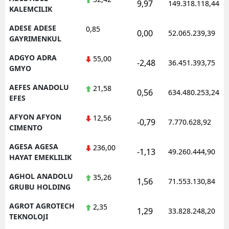
9,97
149.318.118,44
KALEMCILIK
ADESE ADESE
0,85
0,00
52.065.239,39
GAYRIMENKUL
ADGYO ADRA
55,00
-2,48
36.451.393,75
GMYO
AEFES ANADOLU
21,58
0,56
634.480.253,24
EFES
AFYON AFYON
12,56
-0,79
7.770.628,92
CIMENTO
AGESA AGESA
236,00
-1,13
49.260.444,90
HAYAT EMEKLILIK
AGHOL ANADOLU
35,26
1,56
71.553.130,84
GRUBU HOLDING
AGROT AGROTECH
2,35
1,29
33.828.248,20
TEKNOLOJI