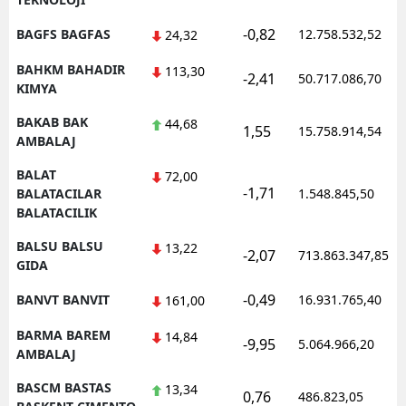
-0,82
BAGFS BAGFAS
12.758.532,52
24,32
BAHKM BAHADIR
113,30
-2,41
50.717.086,70
KIMYA
BAKAB BAK
44,68
1,55
15.758.914,54
AMBALAJ
BALAT
72,00
-1,71
BALATACILAR
1.548.845,50
BALATACILIK
BALSU BALSU
13,22
-2,07
713.863.347,85
GIDA
-0,49
BANVT BANVIT
16.931.765,40
161,00
BARMA BAREM
14,84
-9,95
5.064.966,20
AMBALAJ
BASCM BASTAS
13,34
0,76
486.823,05