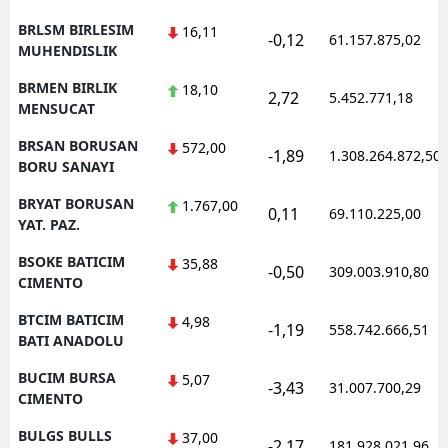
BRLSM BIRLESIM
16,11
-0,12
61.157.875,02
MUHENDISLIK
BRMEN BIRLIK
18,10
2,72
5.452.771,18
MENSUCAT
BRSAN BORUSAN
572,00
-1,89
1.308.264.872,50
BORU SANAYI
BRYAT BORUSAN
1.767,00
0,11
69.110.225,00
YAT. PAZ.
BSOKE BATICIM
35,88
-0,50
309.003.910,80
CIMENTO
BTCIM BATICIM
4,98
-1,19
558.742.666,51
BATI ANADOLU
BUCIM BURSA
5,07
-3,43
31.007.700,29
CIMENTO
BULGS BULLS
37,00
-2,17
181.928.021,96