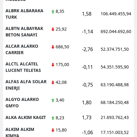
ALBRK ALBARAKA
8,35
1,58
106.449.455,94
TURK
ALBTN ALBAYRAK
25,92
-1,14
692.044.692,60
BETON SANAYI
ALCAR ALARKO
686,50
-2,76
52.374.751,50
CARRIER
ALCTL ALCATEL
175,00
-0,11
54.351.595,90
LUCENT TELETAS
ALFAS ALFA SOLAR
42,08
-0,75
63.190.488,98
ENERJI
ALGYO ALARKO
3,40
1,80
68.184.250,48
GMYO
1,73
ALKA ALKIM KAGIT
21.693.762,43
8,23
ALKIM ALKIM
15,80
-1,06
17.151.003,52
KIMYA