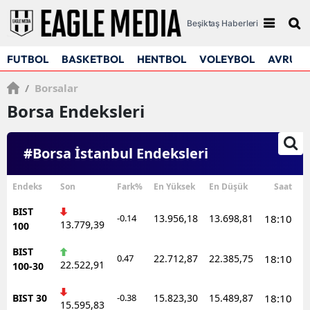
Beşiktaş Haberleri
FUTBOL
BASKETBOL
HENTBOL
VOLEYBOL
AVRUPA
/
Borsalar
Borsa Endeksleri
#Borsa İstanbul Endeksleri
Endeks
Son
Fark%
En Yüksek
En Düşük
Saat
BIST
-0.14
13.956,18
13.698,81
18:10
13.779,39
100
BIST
0.47
22.712,87
22.385,75
18:10
22.522,91
100-30
BIST 30
-0.38
15.823,30
15.489,87
18:10
15.595,83