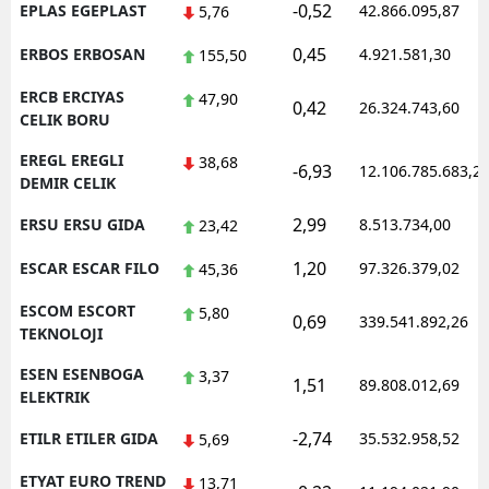
-0,52
EPLAS EGEPLAST
42.866.095,87
5,76
0,45
ERBOS ERBOSAN
4.921.581,30
155,50
ERCB ERCIYAS
47,90
0,42
26.324.743,60
CELIK BORU
EREGL EREGLI
38,68
-6,93
12.106.785.683,2
DEMIR CELIK
2,99
ERSU ERSU GIDA
8.513.734,00
23,42
1,20
ESCAR ESCAR FILO
97.326.379,02
45,36
ESCOM ESCORT
5,80
0,69
339.541.892,26
TEKNOLOJI
ESEN ESENBOGA
3,37
1,51
89.808.012,69
ELEKTRIK
-2,74
ETILR ETILER GIDA
35.532.958,52
5,69
ETYAT EURO TREND
13,71