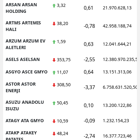
ARSAN ARSAN
3,32
0,61
21.970.628,13
HOLDING
ARTMS ARTEMIS
38,20
-0,78
42.958.188,74
HALI
ARZUM ARZUM EV
1,59
0,63
12.041.644,21
ALETLERI
-2,55
ASELS ASELSAN
12.380.970.235,5
353,75
0,64
ASGYO ASCE GMYO
13.151.313,06
11,07
ASTOR ASTOR
308,50
-3,37
6.758.631.520,50
ENERJI
ASUZU ANADOLU
50,45
0,10
13.200.122,86
ISUZU
-0,09
ATAGY ATA GMYO
1.232.154,23
10,59
ATAKP ATAKEY
48,24
-2,74
16.377.723,46
PATATES