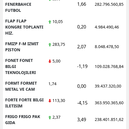
1,66
FENERBAHCE
282.796.560,85
FUTBOL
FLAP FLAP
10,05
0,20
KONGRE TOPLANTI
4.984.490,46
HIZ.
FMIZP F-M IZMIT
283,75
2,07
8.048.478,50
PISTON
FONET FONET
5,00
-1,19
BILGI
109.028.768,84
TEKNOLOJILERI
FORMT FORMET
1,74
0,00
39.437.320,00
METAL VE CAM
FORTE FORTE BILGI
113,30
-4,15
363.950.365,60
ILETISIM
FRIGO FRIGO PAK
2,37
3,49
238.401.851,62
GIDA