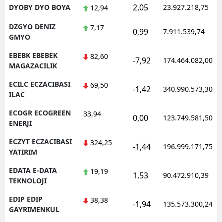
2,05
DYOBY DYO BOYA
23.927.218,75
12,94
DZGYO DENIZ
7,17
0,99
7.911.539,74
GMYO
EBEBK EBEBEK
82,60
-7,92
174.464.082,00
MAGAZACILIK
ECILC ECZACIBASI
69,50
-1,42
340.990.573,30
ILAC
ECOGR ECOGREEN
33,94
0,00
123.749.581,50
ENERJI
ECZYT ECZACIBASI
324,25
-1,44
196.999.171,75
YATIRIM
EDATA E-DATA
19,19
1,53
90.472.910,39
TEKNOLOJI
EDIP EDIP
38,38
-1,94
135.573.300,24
GAYRIMENKUL