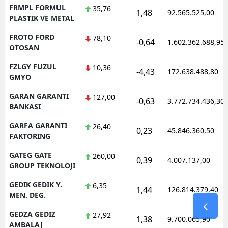
FRMPL FORMUL
35,76
1,48
92.565.525,00
PLASTIK VE METAL
FROTO FORD
78,10
-0,64
1.602.362.688,95
OTOSAN
FZLGY FUZUL
10,36
-4,43
172.638.488,80
GMYO
GARAN GARANTI
127,00
-0,63
3.772.734.436,30
BANKASI
GARFA GARANTI
26,40
0,23
45.846.360,50
FAKTORING
GATEG GATE
260,00
0,39
4.007.137,00
GROUP TEKNOLOJI
GEDIK GEDIK Y.
6,35
1,44
126.814.379,40
MEN. DEG.
GEDZA GEDIZ
27,92
1,38
9.700.065,90
AMBALAJ