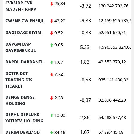
CVKMDR CVK
25,34
-3,72
130.242.702,76
MADEN - RHKP
-9,83
CWENE CW ENERJI
12.159.626.735,6
42,20
-0,83
DAGI DAGI GIYIM
52.951.670,71
9,52
DAPGM DAP
9,05
5,23
1.596.553.324,02
GAYRIMENKUL
1,83
DARDL DARDANEL
42.553.370,12
1,67
DCTTR DCT
7,72
-8,53
TRADING DIS
935.141.480,32
TICARET
DENGE DENGE
2,28
-0,87
32.696.442,29
HOLDING
DERHL DERLUKS
10,80
2,86
54.288.577,48
YATIRIM HOLDING
1,07
DERIM DERIMOD
5.189.445,68
34,16