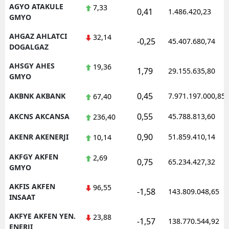
AGYO ATAKULE
7,33
0,41
1.486.420,23
GMYO
AHGAZ AHLATCI
32,14
-0,25
45.407.680,74
DOGALGAZ
AHSGY AHES
19,36
1,79
29.155.635,80
GMYO
0,45
AKBNK AKBANK
7.971.197.000,85
67,40
0,55
AKCNS AKCANSA
45.788.813,60
236,40
0,90
AKENR AKENERJI
51.859.410,14
10,14
AKFGY AKFEN
2,69
0,75
65.234.427,32
GMYO
AKFIS AKFEN
96,55
-1,58
143.809.048,65
INSAAT
AKFYE AKFEN YEN.
23,88
-1,57
138.770.544,92
ENERJI