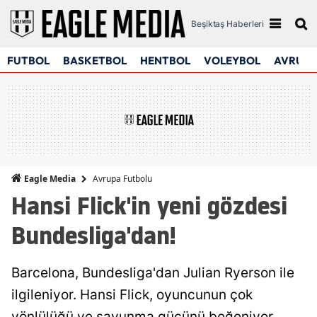
Beşiktaş Haberleri
FUTBOL
BASKETBOL
HENTBOL
VOLEYBOL
AVRUPA
Avrupa Futbolu
Eagle Media
Hansi Flick'in yeni gözdesi
Bundesliga'dan!
Barcelona, Bundesliga'dan Julian Ryerson ile
ilgileniyor. Hansi Flick, oyuncunun çok
yönlülüğü ve savunma gücünü beğeniyor.