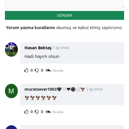
GÖNDER
Yorum yazma kurallarını
okumuş ve kabul etmiş sayılırsınız
Hasan Bektaş
7 ay önce
Hadi hayırlı olsun
0
0
Yanıtla
muratsever1903🖤🤍❤⚫⚪🦅
7 ay önce
🦅🦅🦅🦅🦅🦅
0
0
Yanıtla