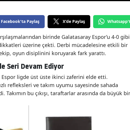
Facebook'ta Paylaş
X'de Paylaş
Whatsapp'
arşılaşmalarından birinde Galatasaray Espor’u 4-0 gibi
kkatleri üzerine çekti. Derbi mücadelesine etkili bir
kip, oyun disiplinini koruyarak fark yarattı.
tle Seri Devam Ediyor
 Espor ligde üst üste ikinci zaferini elde etti.
zlı refleksleri ve takım uyumu sayesinde sahada
. Takımın bu çıkışı, taraftarlar arasında da büyük bi