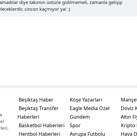
madılar diye takımın üstüne gidilmemeli, zamanla gelişip
eceklerdir, cincon kaçmıyor ya! :)
Beşiktaş Haber
Köşe Yazarları
Manşet
Beşiktaş Transfer
Eagle Media Özel
Döviz K
a
Haberleri
Gündem
Altın Fi
el
Basketbol Haberleri
Spor
Kripto 
leri,
Hentbol Haberleri
Avrupa Futbolu
Hava 