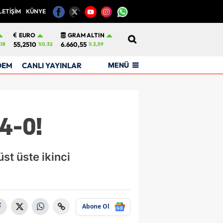
LETİŞİM
KÜNYE
12
EURO
GRAM ALTIN
55,2510
6.660,55
.18
%0.32
% 2,59
MENÜ
DEM
CANLI YAYINLAR
4-0!
st üste ikinci
Abone Ol