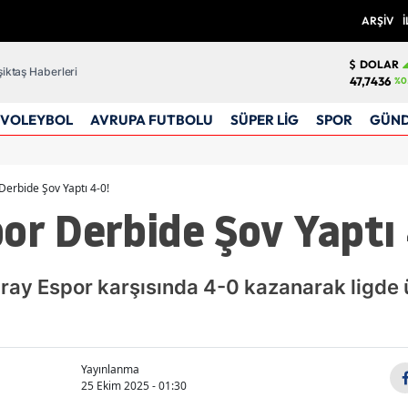
ARŞİV
İ
DOLAR
iktaş Haberleri
47,7436
%0
VOLEYBOL
AVRUPA FUTBOLU
SÜPER LİG
SPOR
GÜN
Derbide Şov Yaptı 4-0!
or Derbide Şov Yaptı 
ray Espor karşısında 4-0 kazanarak ligde ü
Yayınlanma
25 Ekim 2025 - 01:30