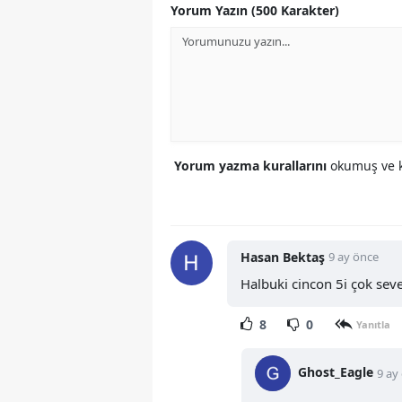
Yorum Yazın (500 Karakter)
Yorum yazma kurallarını
okumuş ve k
Hasan Bektaş
9 ay önce
Halbuki cincon 5i çok seve
8
0
Yanıtla
Ghost_Eagle
9 ay