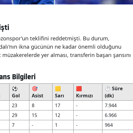
şti
bzonspor'un teklifini reddetmişti. Bu durum,
 Adalı'nın ikna gücünün ne kadar önemli olduğunu
t müzakerelerde yer alması, transferin başarı şansını
ns Bilgileri
⚽
🎯
🟨
🟥
⏱️ Süre
ç
Gol
Asist
Sarı
Kırmızı
(dk)
23
8
17
-
7.944
29
15
12
-
6.966
7
-
1
-
964