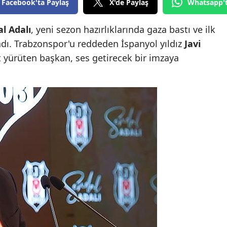
Facebook'ta Paylaş
X'de Paylaş
Whatsapp'
l Adalı
, yeni sezon hazırlıklarında gaza bastı ve ilk
vadı. Trabzonspor'u reddeden İspanyol yıldız
Javi
t yürüten başkan, ses getirecek bir imzaya