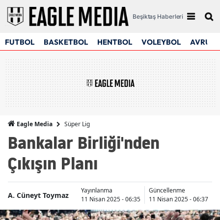
Beşiktaş Haberleri
FUTBOL
BASKETBOL
HENTBOL
VOLEYBOL
AVRUPA
Süper Lig
Eagle Media
Bankalar Birliği'nden
Çıkışın Planı
Yayınlanma
Güncellenme
A. Cüneyt Toymaz
11 Nisan 2025 - 06:35
11 Nisan 2025 - 06:37